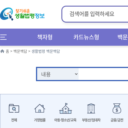
책자형
카드뉴스형
백문
홈
>
백문백답
>
생활법령 백문백답
전체
가정법률
아동·청소년/교육
부동산/임대차
금융/금전