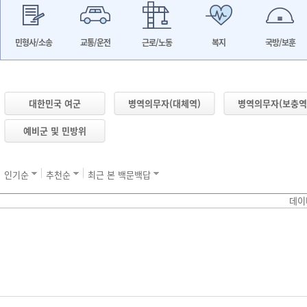
민형사/소송
교통/운전
근로/노동
복지
국방/보훈
대한민국 여군
병역의무자(대체역)
병역의무자(보충역
예비군 및 민방위
인기순
추천순
최근 본 백문백답
데이