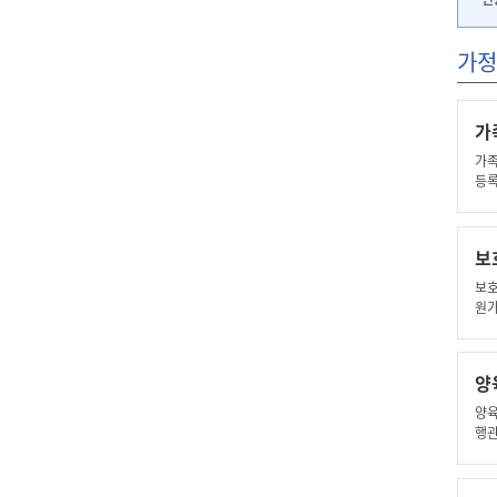
가정
가
가족
등
보
보호
원가
산후
익명
출산
양
출생
입양
양육
권
행관
비 
행자