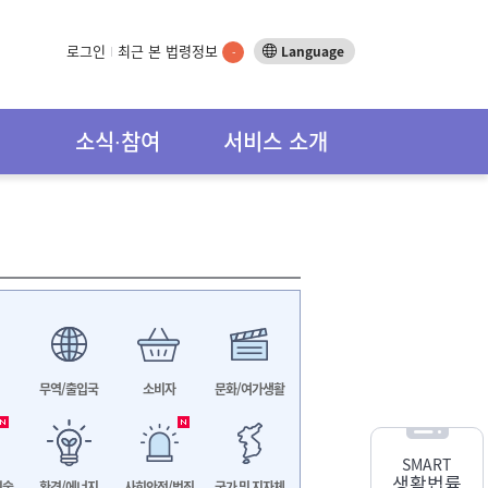
로그인
최근 본 법령정보
Language
-
소식∙참여
서비스 소개
무역/출입국
소비자
문화/여가생활
SMART
생활법률
기술
환경/에너지
사회안전/범죄
국가 및 지자체