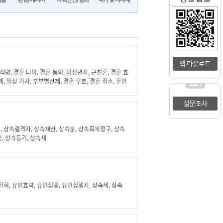
앱 다운로드
 적령, 결혼 나이, 결혼 동의, 미성년자, 근친혼, 결혼 효
제, 일상 가사, 부부별산제, 결혼 무효, 결혼 취소, 혼인
소송, 사기 결혼, 법원, 조정, 손해배상, 위자료, 약
, 약혼 연령, 약혼 나이, 약혼 효과, 약혼 해제, 파혼,
설문조사
반환, 결혼 자금, 결혼 비용, 근로복지공단, 혼례비 융
 이자, 금리, 결혼식, 결혼 지원, 공공예식장, 무료예식장,
결혼장려금, 결혼지원금, 결혼축하금, 결혼보조금, 신혼
, 상속결격자, 상속재산, 상속분, 상속회복청구, 상속
주택, 예비신혼부부, 전세임대, 전세, 월세, 기금e든든,
분, 상속등기, 상속세
계약, 주택, 매매, 계약서, 전입신고, 확정일자, 부부공
결혼준비, 결혼준
철회, 유언효력, 유언집행, 유언집행자, 상속세, 상속