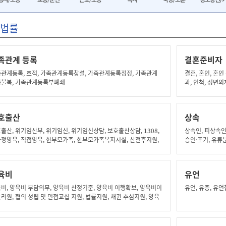
법률
족관계 등록
결혼준비자
관계등록, 호적, 가족관계등록창설, 가족관계등록정정, 가족관계
결혼, 혼인, 혼인
록불복, 가족관계등록부폐쇄
과, 인척, 성년의
무효소송, 혼인취소
혼, 약혼 성립요건
파혼 사유, 예물 
호출산
상속
자, 대출, 한도,
대관, 대관료, 
출산, 위기임산부, 위기임신, 위기임신상담, 보호출산상담, 1308,
상속인, 피상속인
특공, 특별공급, 
정양육, 직접양육, 한부모가족, 한부모가족복지시설, 산전후지원,
승인·포기, 유류
신혼집, 부동산, 
조리도우미, 출산후아동보호, 출산지원, 지역상담기관, 비식별화,
동명의, 등기, 
출산, 익명진료, 사회보장관리번호, 임산부확인서, 산전검진, 보호
비용, 숙려기간, 임산부진료기록, 출생정보, 출생통보, 출생신고,
육비
유언
확인서, 성본창설, 가족관계등록부기록, 아동보호신청, 아동인도,
, 친권정지, 긴급보호비, 출생증서공개, 생모정보, 생부정보, 아동
비, 양육비 부담의무, 양육비 산정기준, 양육비 이행확보, 양육비이
유언, 유증, 유언
리보장원
리원, 협의 성립 및 면접교섭 지원, 법률지원, 채권 추심지원, 양육
지급 이행 강제의 방법, 한시적 양육비 긴급지원, 양육비 채무 불이
에 대한 제재