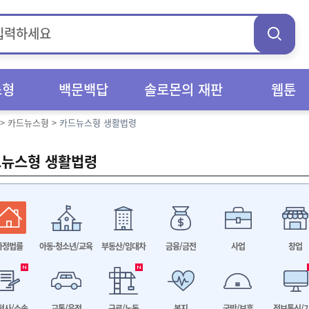
스형
백문백답
솔로몬의 재판
웹툰
>
카드뉴스형
>
카드뉴스형 생활법령
뉴스형 생활법령
가정법률
아동·청소년/교육
부동산/임대차
금융/금전
사업
창업
형사/소송
교통/운전
근로/노동
복지
국방/보훈
정보통신/