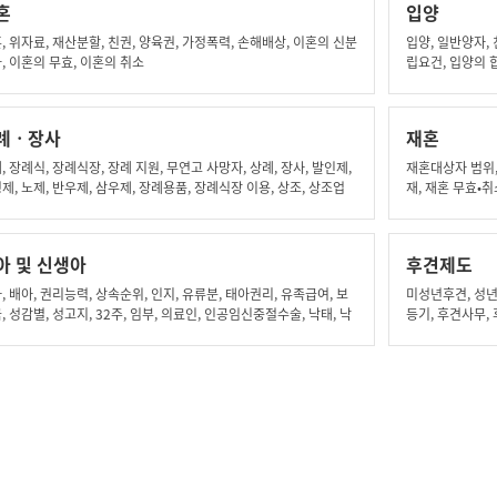
혼
입양
, 위자료, 재산분할, 친권, 양육권, 가정폭력, 손해배상, 이혼의 신분
입양, 일반양자,
, 이혼의 무효, 이혼의 취소
립요건, 입양의 
정대리인, 피성년
상실, 입양아동에
사후서비스 제공,
례ㆍ장사
재혼
고서, 가정법원의 
의 취소, 파양, 
, 장례식, 장례식장, 장례 지원, 무연고 사망자, 상례, 장사, 발인제,
재혼대상자 범위,
동보고서, 입양허
제, 노제, 반우제, 삼우제, 장례용품, 장례식장 이용, 상조, 상조업
재, 재혼 무효•취
 상조서비스, 선불식 할부거래, 선불식 할부계약, 사망, 사망신고, 사
고 의무자, 사망진단서, 시체검안서, 화장, 화장시기, 화장신고, 화
소, 화장방법, 개장, 화장시설, 공설화장시설, 사설화장시설, 사용
아 및 신생아
후견제도
 봉안, 봉안시설, 공설봉안시설, 사설봉안시설, 자연장, 자연장지, 공
연장지, 사설자연장지, 매장, 매장시기, 매장신고, 매장장소, 매장
, 배아, 권리능력, 상속순위, 인지, 유류분, 태아권리, 유족급여, 보
미성년후견, 성년
, 개장신고, 묘지, 공설묘지, 분묘, 설치기간, 사설묘지, 개인묘지,
, 성감별, 성고지, 32주, 임부, 의료인, 인공임신중절수술, 낙태, 낙
등기, 후견사무,
묘지, 법인묘지
, 임산부, 자기낙태죄, 의사낙태죄, 24주, 사실혼, 유전자검사, 유전
료, 유전질환, 생명윤리, 검사가능질환, 인체유래물, 임신 진료비,
 의료비, 출산 의료비, 출산 진료비, 임산부지원, 고위험 임산부, 청
산모, 임산부 영양, 영양플러스 사업, 엽산제, 철분제, 임산부지원,
검진, 임산부 근로자, 신생아, 출생신고, 출생통보제, 출생지, 가족
등록, 신고의무자, 인터넷 신고, 성과 본, 자녀 이름, 자녀 성명, 인
 한자, 가족관계등록, 기재문자 수, 선천성대사이상, 난청검사, 환
리, 선별검사, 확진검사, 선천성대사질환, 영양관리