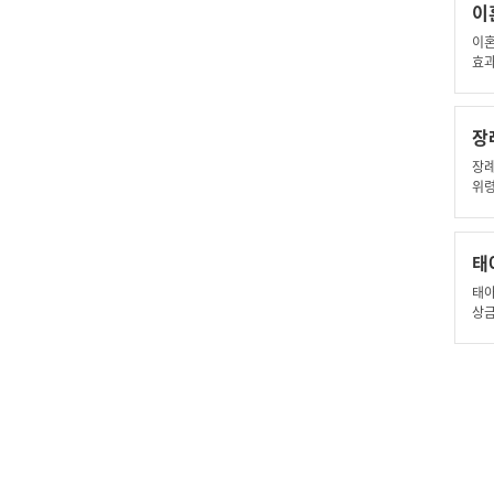
이
이혼
효과
장
장례
위령
체,
망신
장장
태
료,
설자
태아
방법
상금
가족
태죄
자치
임신
소년
태아
관계
명용
아관