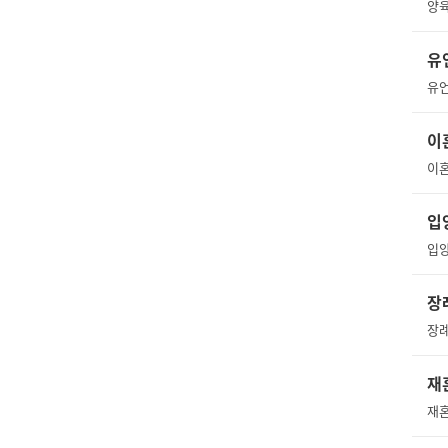
유
유언
이
이혼
입
장
재
재혼