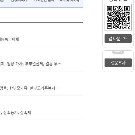
앱 다운로드
관계등록부폐쇄
설문조사
결혼, 혼인, 혼인 적령, 결혼 나이, 결혼 동의, 미성년자, 근친혼, 결혼 효과, 인척, 성년의제, 일상 가사, 부부별산제, 결혼 무효, 결혼 취소, 혼인무효소송, 혼인취소소송, 사기 결혼, 법원, 조정, 손해배상, 위자료, 약혼, 약혼 성립요건, 약혼 연령, 약혼 나이, 약혼 효과, 약혼 해제, 파혼, 파혼 사유, 예물 반환, 결혼 자금, 결혼 비용, 근로복지공단, 혼례비 융자, 대출, 한도, 이자, 금리, 결혼식, 결혼 지원, 공공예식장, 무료예식장, 대관, 대관료, 결혼장려금, 결혼지원금, 결혼축하금, 결혼보조금, 신혼특공, 특별공급, 주택, 예비신혼부부, 전세임대, 전세, 월세, 기금e든든, 신혼집, 부동산, 계약, 주택, 매매, 계약서, 전입신고, 확정일자, 부부공동명의, 등기, 결혼준비, 결혼준
보호출산, 위기임산부, 위기임신, 위기임신상담, 보호출산상담, 1308, 원가정양육, 직접양육, 한부모가족, 한부모가족복지시설, 산전후지원, 산후조리도우미, 출산후아동보호, 출산지원, 지역상담기관, 비식별화, 익명출산, 익명진료, 사회보장관리번호, 임산부확인서, 산전검진, 보호출산비용, 숙려기간, 임산부진료기록, 출생정보, 출생통보, 출생신고, 출생확인서, 성본창설, 가족관계등록부기록, 아동보호신청, 아동인도, 입양, 친권정지, 긴급보호비, 출생증서공개, 생모정보, 생부정보, 아동권리보장원
, 상속등기, 상속세