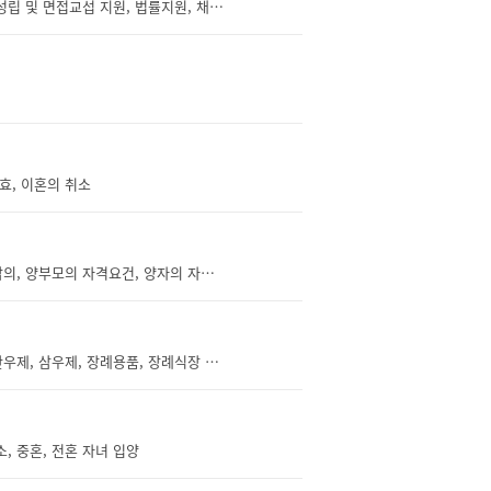
양육비, 양육비 부담의무, 양육비 산정기준, 양육비 이행확보, 양육비이행관리원, 협의 성립 및 면접교섭 지원, 법률지원, 채권 추심지원, 양육비 지급 이행 강제의 방법, 한시적 양육비 긴급지원, 양육비 채무 불이행자에 대한 제재
무효, 이혼의 취소
입양, 일반양자, 친양자, 보호대상아동, 국내입양, 국제입양, 입양의 성립요건, 입양의 합의, 양부모의 자격요건, 양자의 자격요건, 친권자, 법정대리인, 피성년후견인, 성년후견인, 입양의 동의, 입양의 승낙, 친권상실, 입양아동에 관한 교육, 입양아동 인도와 보고, 입양정보의 제공, 사후서비스 제공, 입양절차, 입양의 신고절차, 입양신고의 심사, 입양신고서, 가정법원의 허가, 입양의 효과, 양자의 성과 본, 입양의 무효, 입양의 취소, 파양, 협의상 파양, 재판상 파양, 양육보조금, 결연, 국제입양아동보고서, 입양허가, 입양교육, 소송 절차의 승계, 입양취소의 원인
장례, 장례식, 장례식장, 장례 지원, 무연고 사망자, 상례, 장사, 발인제, 위령제, 노제, 반우제, 삼우제, 장례용품, 장례식장 이용, 상조, 상조업체, 상조서비스, 선불식 할부거래, 선불식 할부계약, 사망, 사망신고, 사망신고 의무자, 사망진단서, 시체검안서, 화장, 화장시기, 화장신고, 화장장소, 화장방법, 개장, 화장시설, 공설화장시설, 사설화장시설, 사용료, 봉안, 봉안시설, 공설봉안시설, 사설봉안시설, 자연장, 자연장지, 공설자연장지, 사설자연장지, 매장, 매장시기, 매장신고, 매장장소, 매장방법, 개장신고, 묘지, 공설묘지, 분묘, 설치기간, 사설묘지, 개인묘지, 가족묘지, 법인묘지
, 중혼, 전혼 자녀 입양