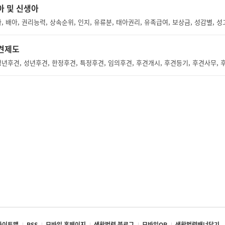
아 및 신생아
견제도
년후견, 성년후견, 한정후견, 특정후견, 임의후견, 후견개시, 후견등기, 후견사무, 
사이트맵
RSS
모바일 홈페이지
생활법령 블로그
모바일QR
생활법령배너달기