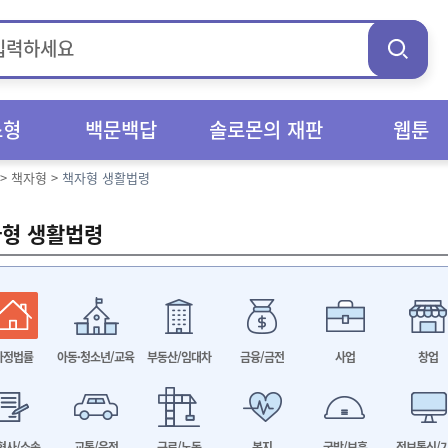
스형
백문백답
솔로몬의 재판
웹툰
>
책자형
>
책자형 생활법령
형 생활법령
가정법률
아동·청소년/교육
부동산/임대차
금융/금전
사업
창업
형사/소송
교통/운전
근로/노동
복지
국방/보훈
정보통신/