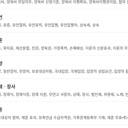
언
, 유증, 유언철회, 유언효력, 유언집행, 유언집행자, 상속세, 상속
혼
, 위자료, 재산분할, 친권, 양육권, 가정폭력, 손해배상, 이혼의 신분효과, 이혼의 
양
례ㆍ장사
혼
대상자 범위, 재혼 효과, 유족연금 수급자격권, 가족관계등록부 기재, 재혼 무효•취소