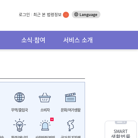
로그인
최근 본 법령정보
Language
-
소식∙참여
서비스 소개
무역/출입국
소비자
문화/여가생활
SMART
생활법률
기술
환경/에너지
사회안전/범죄
국가 및 지자체