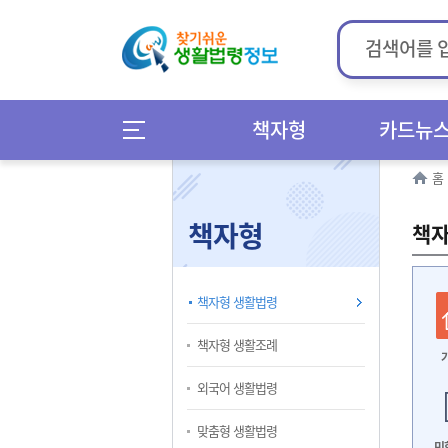
책자형
카드뉴
홈
책자형
책자
책자형 생활법령
책자형 생활조례
외국어 생활법령
맞춤형 생활법령
민