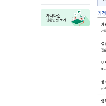
가정
가
가족
결
보
상
상속
양