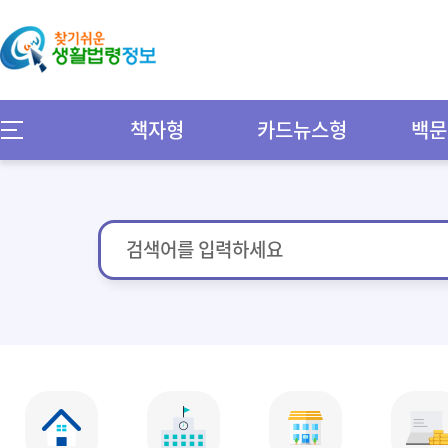
책자형
카드뉴스형
백문