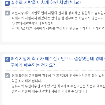
실수로 사람을 다치게 하면 처벌받나요?
☞ 상고하려는 사람은 제2심(항소심) 판결이 선고된 후 7일 이내에 
☞ 상고를 한 사람(변호인)은 법원으로부터 소송기록이 접수됐다는 
과실치상죄는 과실로 인해 사람의 신체를 상해하면 성립하는 범죄입
☞ 대법원으로부터 상고이유서를 송달받은 상대방은 송달을 받은 날부
피해자와 처벌하지 않겠다는 합의를 한 경우에는 처벌되지 않습니다.
◇ 불이익 변경 금지
◇ 반의사불벌죄인 과실치상죄
☞ 대법원(제3심, 상고심)은 제2심(항소심)보다 무거운 형을 선고할 
☞ 과실로 다른 사람에게 상해를 발생시킨 행위는 피해자가 가해자의
☞ 반의사불벌죄는 과실치상죄 외에도 단순폭행죄, 존속폭행죄, 협박
◇ 형사 합의
☞ 합의 방법에 대해 따로 정해진 것은 없지만 피해 정도, 사건 발생
합의서를 작성하여 양 당사자 간에 서명날인을 하는 것이 보통입니다
☞ 합의서는 가해자 및 피해자의 성명, 주민등록번호, 주소 등의 인
매각기일에 최고가 매수신고인으로 결정됐는데 경매 
는 방법으로 작성하고, 인감증명서 1부를 첨부합니다.
구에게 매수되는 건가요?
☞ 합의 내용은 일반적으로 “가해자는 2010. 1. 1. 22시 경 x
료로 지급받고, 가해자의 처벌을 원하지 않습니다.”라는 내용으로 작
☞ 피해자는 가해자로부터 합의금을 받고나서 합의서를 작성하는 것
경매 물건이 공유물인 경우에 그 공유자가 우선매수신고를 하면 법
각을 허가해야 합니다.
공유자의 우선매수신고가 있으면 최고가 매수신고인은 차순위 매수신
전까지 차순위 매수신고인의 지위를 포기할 수 있습니다.
◇ 우선매수신고
☞ 공유물지분의 경매에서 채무자가 아닌 다른 공유자가 매각기일까