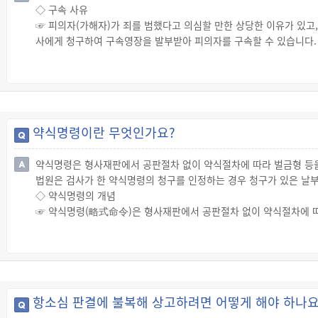
◇ 구속 사유
☞ 상해 사건인 경우에는 고소했다가 취하해도 가해자는 처벌을 면할
☞ 피의자(가해자)가 죄를 범했다고 의심할 만한 상당한 이유가 있고
해자는 처벌되지 않습니다.
사에게 청구하여 구속영장을 발부받아 피의자를 구속할 수 있습니다.
☞ 고소는 한번 취하하면 같은 건으로 다시 고소하지 못합니다.
① 피의자(가해자)에게 일정한 주거가 없는 경우
② 피의자(가해자)가 증거를 없앨 염려가 있는 경우
③ 피의자가 도망칠 염려가 있는 경우
◇ 원칙적으로 구속 대상인 경우
☞ 흉기, 그 밖의 위험한 물건을 휴대하거나 집단적으로 폭력을 행사
약식명령이란 무엇인가요?
☞ 큰 피해를 발생시키거나 상습적으로 폭력을 행사한 경우
☞ 노약자, 부녀자, 장애인을 상대로 정당한 사유 없이 폭력을 행사한
약식명령은 형사재판에서 공판절차 없이 약식절차에 따라 벌금형 등을
◇ 구속영장 발부
법원은 검사가 한 약식명령의 청구를 인정하는 경우 청구가 있은 날부
☞ 지방법원 판사는 피의자에 대해 구속영장을 청구받은 경우 피의자
◇ 약식명령의 개념
☞ 폭행·상해 피의자(가해자)에 대한 구속 여부를 판단할 때에는 폭력의
☞ 약식명령(略式命令)은 형사재판에서 공판절차 없이 약식절차에 따라
피해 회복 여부 등이 고려됩니다.
에는 추징, 그 밖의 부수의 처분도 할 수 있습니다.
◇ 검사의 약식명령 청구(구약식)
☞ 검사는 해당 사건이 벌금, 과료 또는 몰수에 해당하는 형벌인 경
면으로 약식명령을 청구합니다.
◇ 법원의 약식명령
항소심 판결에 불복해 상고하려면 어떻게 해야 하나요
☞ 법원은 검사의 약식명령의 청구를 인정하는 경우 청구가 있은 날부터