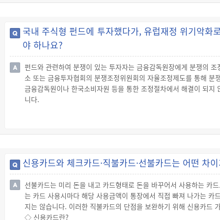
집합투자기구를 설정·설립하는 경우에는 3년) 이내에 그 집합투자증
◇ 투자대상 및 투자성향에 따른 분류
☞ 집합투자기구는 투자하는 대상이나 투자성향 등에 따라 다양하게 구분
국내 주식형 펀드에 투자했다가, 유럽재정 위기악화로
품형 등으로 구분할 수 있습니다.
야 하나요?
펀드와 관련하여 분쟁이 있는 투자자는 금융감독원장에게 분쟁의 조
소 또는 금융투자협회의 분쟁조정위원회의 자율조정제도를 통해 분쟁
금융감독원이나 한국소비자원 등을 통한 조정절차에서 해결이 되지 
니다.
◇ 금융감독원을 통한 분쟁해결
☞ 금융감독원은 금융투자업자와 이해관계인 사이에 발생하는 분쟁의
☞ 금융투자업자와 분쟁이 있는 이해관계인은 금융감독원장에게 분쟁
청할 수 있습니다.
◇ 한국소비자원을 통한 분쟁해결
신용카드와 체크카드·직불카드·선불카드는 어떤 차이
☞ 소비자와 사업자 사이에 발생한 분쟁을 조정하기 위해 한국소비자
비자상담센터에 민원 제기를 합니다.
선불카드는 미리 돈을 내고 카드형태로 돈을 바꾸어서 사용하는 카드
◇ 한국거래소 및 금융투자협회를 통한 분쟁해결
는 카드 사용시마다 해당 사용금액이 통장에서 직접 빠져 나가는 카드
☞ 한국거래소는 유가증권시장·코스닥시장 및 파생상품시장 등에서의 
지는 않습니다. 이러한 직불카드의 단점을 보완하기 위해 신용카드 
하며, 금융투자협회 또한 당사자의 신청이 있는 경우 회원의 영업행
◇ 신용카드란?
◇ 소송등을 통한 해결