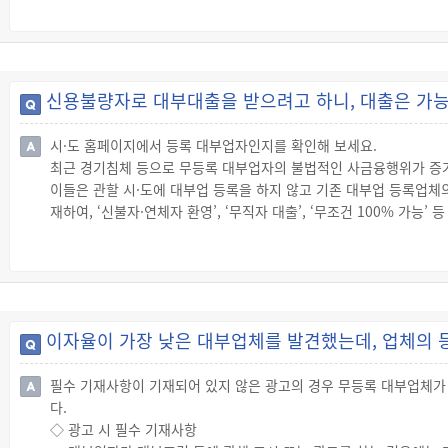
◇ 채무자의 자력과 책임재산
☞ 채무자가 채무를 이행하지 않을 때 채권자가 채권의 만족을 얻기
재산의 실질적 가치가 얼마인지는 채권자에게 중요한 사항이 됩니다.
☞ 채권은 그 성질에 따라 채권의 만족을 위해 채무자의 재산을 장악
신용불량자로 대부대출을 받으려고 하니, 대출은 가능
라고 합니다.
◇ 채권담보계약
시·도 홈페이지에서 등록 대부업자인지를 확인해 보세요.
☞ “채권담보계약”이란 채무자의 자력을 담보하기 위해 법이 인정한
최근 경기침체 등으로 무등록 대부업자의 불법적인 사금융행위가 증
◇ 채권양도의 대항요건
이들은 관할 시·도에 대부업 등록을 하지 않고 기존 대부업 등록업
☞ 지명채권의 양도는 양도인이 채무자에게 통지하거나 채무자가 승낙
재하여, ‘신불자·연체자 환영’, ‘무직자 대출’, ‘무조건 100% 
☞ 따라서 전세보증금 반환채권 양도의 경우 세입자가 집주인에게 통지
을 미끼로 중개수수료를 수취하거나 휴대전화 및 은행거래 통장 등을
그러므로 시·도의 홈페이지에서 대부업체 등록현황 등을 통해 해당 
바랍니다.
◇ 대부업자 등의 등록
☞ 대부업 또는 대부중개업을 하려는 자(여신금융기관은 제외)는 
이자율이 가장 낮은 대부업체를 발견했는데, 업체의 
도지사에게 등록해야 합니다.
☞ 등록을 하지 않고 대부업 또는 대부중개업을 하거나 속임수나 그 
필수 기재사항이 기재되어 있지 않은 광고의 경우 무등록 대부업체가 
집니다.
다.
◇ 대부업 등록부 열람
◇ 광고 시 필수 기재사항
☞ 시·도지사 등은 등록부를 일반인이 열람할 수 있도록 해야 하므로