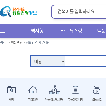
책자형
카드뉴스형
백문
홈
>
백문백답
>
생활법령 백문백답
전체
가정법률
아동·청소년/교육
부동산/임대차
금융/금전