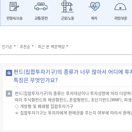
민형사/소송
교통/운전
근로/노동
복지
국방/보훈
인기순
추천순
최근 본 백문백답
펀드(집합투자기구)의 종류가 너무 많아서 어디에 투
특징은 무엇인가요?
펀드(집합투자기구)의 종류는 투자대상이나 투자성향에 따라 다양하게
따라 주식형펀드와 채권형펀드, 혼합형펀드, 초단기펀드(MMF), 파생
◇ 개방형 및 폐쇄형 집합투자기구
☞ 집합투자기구는 투자자에게 환매권을 주는지 여부에 따라서 환매권
일반적인 집합투자기구는 환매권을 인정하지만 특수한 경우에는 환매
☞ 투자신탁의 집합투자업자 또는 투자회사는 환매금지형집합투자기