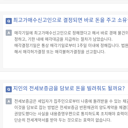
가 매수신고가격과 같은 가격으로 채무자의 지분을 우선매수하겠다는
최고가매수신고인으로 결정되면 바로 돈을 주고 소유
매각기일에 최고가매수신고인으로 정해졌다고 해서 바로 경매 물건의
정하고, 기한 내에 매각대금을 지급하는 절차가 남았습니다.
매각결정기일은 통상 매각기일로부터 1주일 이내에 정해집니다. 법
해서 매각허가결정 또는 매각불허가결정을 선고합니다.
매각허가결정이 선고되면 매수인은 법원이 정한 대금지급기한 내에 
매각불허가결정이 선고되면 매수인은 매수에 관한 책임이 면제되므로
◇ 매각허가결정의 취소신청
☞ 매각허가결정이 확정된 후에 천재지변, 그 밖에 자기가 책임질 수
된 사실이 밝혀지면 매수인은 매각대금을 낼 때까지 매각허가결정의 
지인의 전세보증금을 담보로 돈을 빌려줘도 될까요?
전세보증금은 세입자가 집주인으로부터 나중에 돌려받을 수 있는 채권
이것을 담보로 잡는 방법은 전세보증금 반환채권의 양도계약을 체결(
권양도했다는 사실을 내용증명우편으로 통지하도록 조치해야 효력이
단순히 전세계약서를 받아 두는 것으로는 효력이 없습니다.
또한, 채무자가 먼저 다른 사람에게 채권을 양도했거나 채권압류 등이