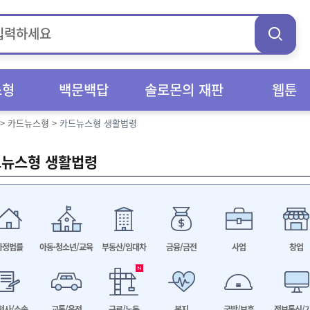
스형
백문백답
솔로몬의 재판
웹툰
>
카드뉴스형
>
카드뉴스형 생활법령
뉴스형 생활법령
가정법률
아동·청소년/교육
부동산/임대차
금융/금전
사업
창업
형사/소송
교통/운전
근로/노동
복지
국방/보훈
정보통신/