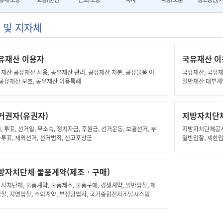
 및 지자체
유재산 이용자
국유재산 이
재산 공유재산 사용, 공유재산 관리, 공유재산 처분, 공유물품 이
국유재산, 국유재
 공유재산 보호, 공유재산 이용특례
일반재산 대부계
거권자(유권자)
지방자치단
, 투표, 선거일, 무소속, 정치자금, 후원금, 선거운동, 보궐선거, 부
지방자치단체공사계
투표, 재외선거, 선거범죄, 신고포상금
일반입찰, 제한입
개산계약, 종합계
당업자, 입찰공고
설멸참가자, 입찰
방자치단체 물품계약(제조ㆍ구매)
금, 재입찰, 재
언, 대형공사계약
자치단체, 물품계약, 물품제조, 물품구매, 경쟁계약, 일반입찰, 제
견적서제출, 공
찰, 지명입찰, 수의계약, 부정당업자, 국가종합전자조달시스템
보험, 계약담보책
ww.g2b.go.kr), 입찰공고, 입찰보증금, 입찰서, 직접입찰, 전자입
물가변동, 설계변
 입찰무효, 개찰, 낙찰자 결정기준, 계약이행능력심사, 2단계 입찰,
이의신청, 이의
, 경쟁적 대화, 희망수량, 낙찰선언, 견적서, 계약서, 계약보증금, 이