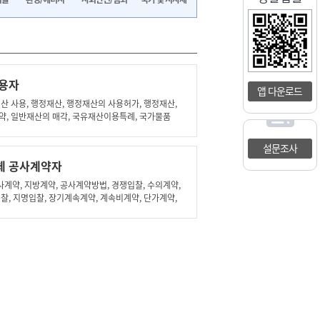
용자
앱 다운로드
산 사용, 행정재산, 행정재산의 사용허가, 행정재산,
약, 일반재산의 매각, 국유재산이용특례, 국가물품
설문조사
체 공사계약자
약, 지방계약, 공사계약방법, 경쟁입찰, 수의계약,
찰, 지명입찰, 장기계속계약, 계속비계약, 단가계약,
약, 공동계약, 입찰참가자격, 입찰참가자격제한, 부정
, 입찰공고시기, 공고취소, 정정공고, 현장설명, 현장
참가, 입찰참가신청, 입찰참가통지, 입찰서, 입찰보증
공고입찰, 입찰무효, 개찰, 낙찰절차, 낙찰자결정, 낙찰선
, 설계비보상, 대안입찰, 일괄입찰, 실시설계적격자,
사계약서작성, 계약보증금, 공사이행보증서, 공사손해
임, 하자보수보증금, 선금급, 대가지급, 계약금액조정,
경, 계약기간연장, 하자검사, 하자보수, 지연배상금,
신청기간,