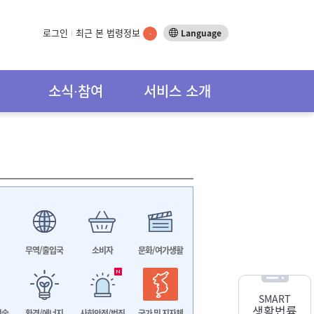
로그인
최근 본 법령정보
Language
-
소식∙참여
서비스 소개
무역/출입국
소비자
문화/여가생활
SMART
생활법률
기술
환경/에너지
사회안전/범죄
국가 및 지자체