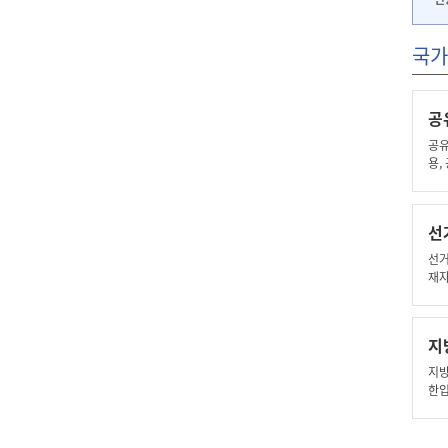
국가
공
공유
용,
선
선거
재자
지
지방
한입
(w
찰,
협상