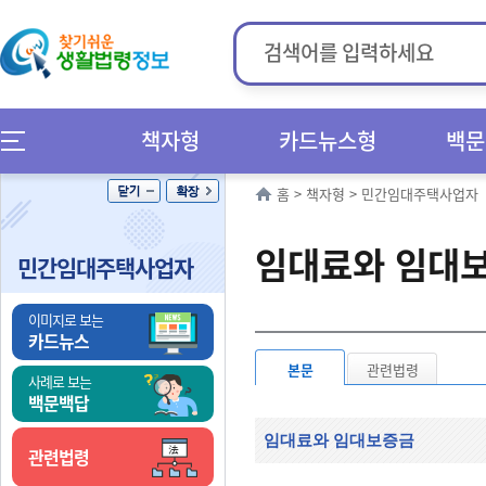
책자형
카드뉴스형
백문
홈
>
책자형
>
민간임대주택사업자
임대료와 임대
민간임대주택사업자
이미지로 보는
카드뉴스
본문
관련법령
사례로 보는
백문백답
임대료와 임대보증금
관련법령