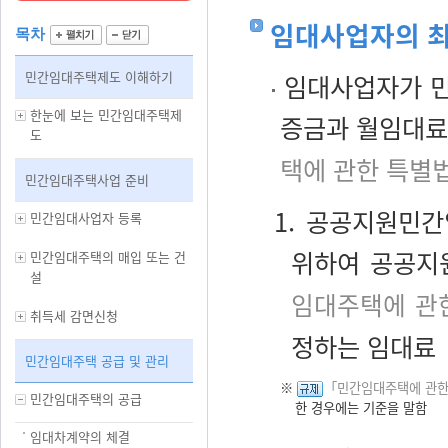
임대사업자의 최
목차
민간임대주택제도 이해하기
임대사업자가 민
한눈에 보는 민간임대주택제
증금과 월임대료
도
택에 관한 특별
민간임대주택사업 준비
1. 공공지원민
민간임대사업자 등록
위하여 공공지
민간임대주택의 매입 또는 건
설
임대주택에 관
취득세 감면신청
정하는 임대료
민간임대주택 공급 및 관리
※
「민간임대주택에 관한
민간임대주택의 공급
한 경우에는 기준을 말함
임대차계약의 체결