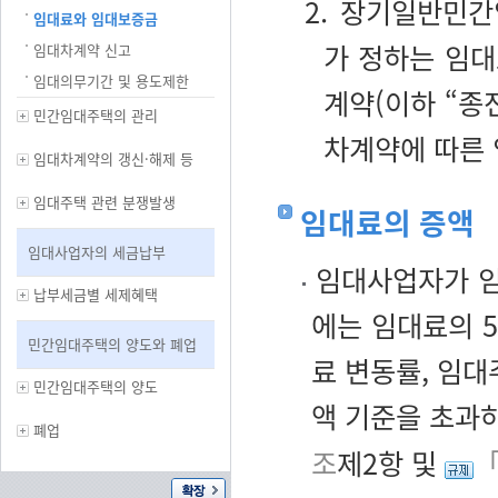
2. 장기일반민
임대료와 임대보증금
가 정하는 임대
임대차계약 신고
임대의무기간 및 용도제한
계약(이하 “종
민간임대주택의 관리
차계약에 따른
임대차계약의 갱신·해제 등
임대주택 관련 분쟁발생
임대료의 증액
임대사업자의 세금납부
임대사업자가 임
납부세금별 세제혜택
에는 임대료의 
민간임대주택의 양도와 폐업
료 변동률, 임대
민간임대주택의 양도
액 기준을 초과
폐업
조
제2항 및
「