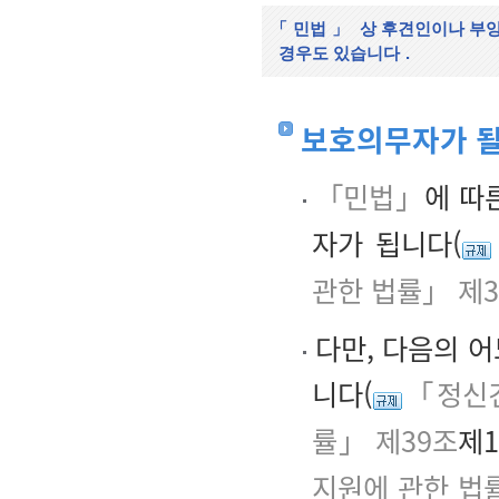
「
민법
」
상 후견인이나 부
경우도 있습니다
.
보호의무자가 될
「민법」
에 따
자가 됩니다(
관한 법률」 제3
다만, 다음의 어
니다(
「정신건
률」 제39조
제1
지원에 관한 법