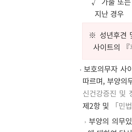
√ 가출 또는
지난 경우
※ 성년후견 
사이트의 『
보호의무자 사이
따르며, 부양의
신건강증진 및 
제2항 및
「민법
부양의 의무있