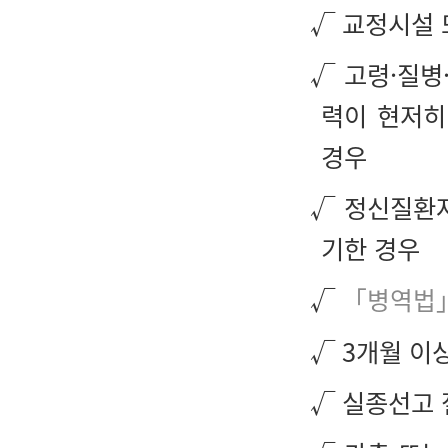
√ 교정시설 
√ 고령·질병
력이 현저히
경우
√ 정신질환자
기한 경우
√
「병역법
√ 3개월 이
√ 실종선고 