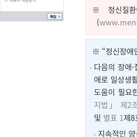
※ 정신질환
(
www.menta
※ “정신장애
다음의 장애·
애로 일상생활
도움이 필요한
지법」 제2
및
별표 1
제8
지속적인 양