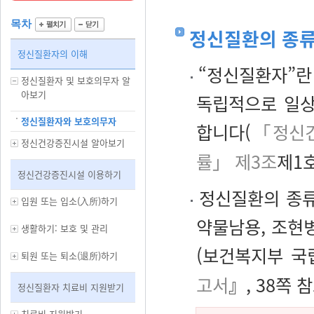
목차
정신질환의 종
정신질환자의 이해
“정신질환자”란 
정신질환자 및 보호의무자 알
아보기
독립적으로 일상
정신질환자와 보호의무자
합니다(
「정신건
정신건강증진시설 알아보기
률」 제3조
제1호
정신건강증진시설 이용하기
정신질환의 종류
입원 또는 입소(入所)하기
약물남용, 조현
생활하기: 보호 및 관리
(보건복지부 국
퇴원 또는 퇴소(退所)하기
고서
』, 38쪽 참
정신질환자 치료비 지원받기
치료비 지원받기