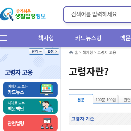
책자형
카드뉴스형
백문
홈
>
책자형
>
고령자 고용
고령자란?
고령자 고용
이미지로 보는
카드뉴스
본문
100문 100답
관련
사례로 보는
백문백답
고령자 기준
관련법령