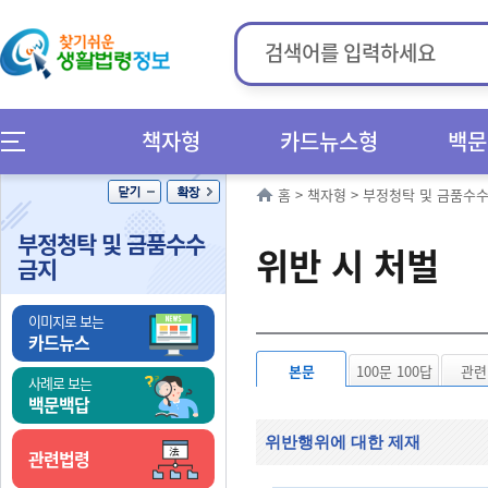
책자형
카드뉴스형
백문
홈
>
책자형
>
부정청탁 및 금품수수
부정청탁 및 금품수수
위반 시 처벌
금지
이미지로 보는
카드뉴스
본문
100문 100답
관련
사례로 보는
백문백답
위반행위에 대한 제재
관련법령