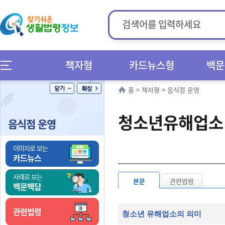
책자형
카드뉴스형
백문
홈
>
책자형
>
음식점 운영
청소년유해업소
음식점 운영
이미지로 보는
카드뉴스
사례로 보는
본문
관련법령
백문백답
관련법령
청소년 유해업소의 의미