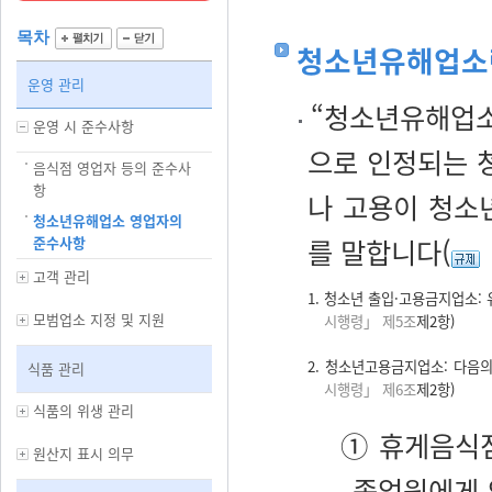
목차
청소년유해업소
운영 관리
“청소년유해업소
운영 시 준수사항
으로 인정되는 
음식점 영업자 등의 준수사
항
나 고용이 청소
청소년유해업소 영업자의
준수사항
를 말합니다(
고객 관리
1. 청소년 출입·고용금지업소:
모범업소 지정 및 지원
시행령」 제5조
제2항)
2. 청소년고용금지업소: 다음의
식품 관리
시행령」 제6조
제2항)
식품의 위생 관리
① 휴게음식점
원산지 표시 의무
종업원에게 