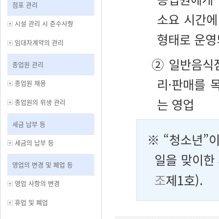
점포 관리
소요 시간에
시설 관리 시 준수사항
형태로 운영
임대차계약의 관리
② 일반음식점
종업원 관리
리·판매를 
종업원 채용
는 영업
종업원의 위생 관리
세금 납부 등
※ “청소년”이
세금의 납부 등
일을 맞이한 
영업의 변경 및 폐업 등
조
제1호).
영업 사항의 변경
휴업 및 폐업