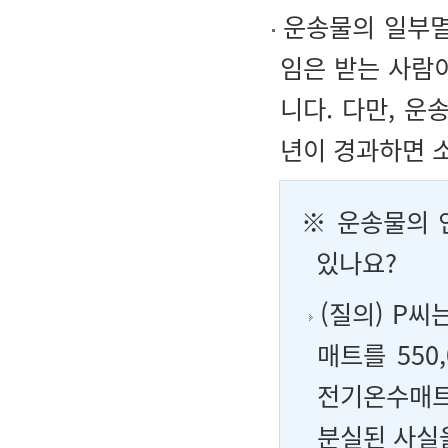
운송물의 일부멸
임은 받는 사람
니다. 다만, 
년이 경과하면 
※ 운송물의 
있나요?
(질의) P씨
매트를 550
전기온수매트
분실된 사실