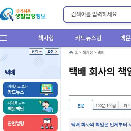
책자형
카드뉴스형
백문
홈
>
책자형
>
택배
택배 회사의 책
택배
이미지로 보는
카드뉴스
사례로 보는
본문
100문 100답
카드
백문백답
관련법령
택배 회사의 책임은 언제부터 