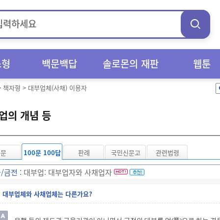
스형
백문백답
솔로몬의 재판
웹툰
>
책자형
>
대부업체(사채) 이용자
업의 개념 등
본문
100문 100답
판례
국민신문고
관련법령
/금전 :
대부업:
대부업자와 사채업자
대부업체와 사채업체는 다른가요?