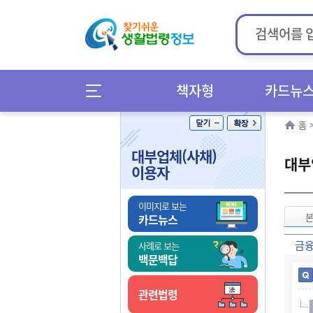
책자형
카드뉴
홈
대부업체(사채)
대부
이용자
이미지로 보는
카드뉴스
금융
사례로 보는
백문백답
관련법령