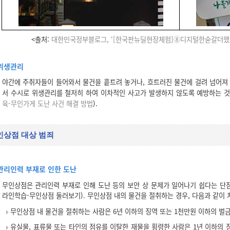
<출처:
대한민국정부블로그, ‘[한국판뉴딜현장체험]⑧디지털한숟갈더했
위생관리
야간에 주취자들이 들어와서 물건을 흩트려 놓거나, 흐트러진 물건에 걸려 넘어져 
서 수시로 위생관리를 철저히 하여 이차적인 사고가 발생하지 않도록 예방하는 것
육-무인가게 도난 사건 해결 방법
).
인상점 대상 범죄
관리인력 부재로 인한 도난
무인상점은 관리인력 부재로 인해 도난 등의 보안 상 문제가 일어나기 쉽다는 단
라인학습-무인상점 둘러보기). 무인상점 내의 물건을 절취하는 경우, 다음과 같이 
무인상점 내 물건을 절취하는 사람은 6년 이하의 징역 또는 1천만원 이하의 벌
유실물, 표류물 또는 타인의 점유를 이탈한 재물을 횡령한 사람은 1년 이하의 징