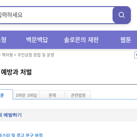
스형
백문백답
솔로몬의 재판
웹툰
>
책자형
>
무인상점 창업 및 운영
 예방과 처벌
본문
100문 100답
판례
관련법령
죄 예방하기
포스터 및 경고 문구 부착