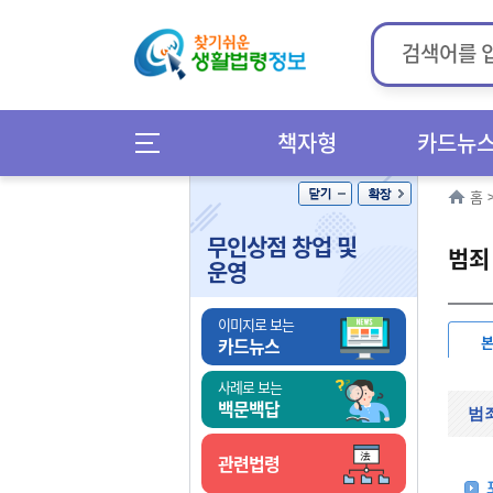
책자형
카드뉴
홈
무인상점 창업 및
범죄
운영
이미지로 보는
카드뉴스
사례로 보는
백문백답
범
관련법령