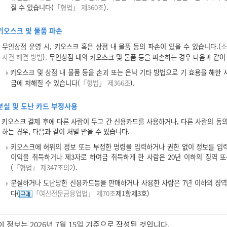
질 수 있습니다(
「형법」 제360조
).
키오스크 및 물품 파손
무인상점 운영 시, 키오스크 혹은 상점 내 물품 등의 파손이 있을 수 있습니다.(
소
사건 해결 방법
). 무인상점 내의 키오스크 및 물품 등을 파손하는 경우 다음과 같이
키오스크 및 상점 내 물품 등을 손괴 또는 은닉 기타 방법으로 기 효용을 해한 사
금에 처해질 수 있습니다(
「형법」 제366조
).
분실 및 도난 카드 부정사용
키오스크 결제 후에 다른 사람이 두고 간 신용카드를 사용하거나, 다른 사람의 동
하는 경우, 다음과 같이 처벌 받을 수 있습니다.
키오스크에 허위의 정보 또는 부정한 명령을 입력하거나 권한 없이 정보를 입
이익을 취득하거나 제3자로 하여금 취득하게 한 사람은 20년 이하의 징역 
(
「형법」 제347조의2
).
분실하거나 도난당한 신용카드등을 판매하거나 사용한 사람은 7년 이하의 징역 
다(
「여신전문금융업법」 제70조
제1항제3호)
이 정보는
2026년 7월 15일
기준으로 작성된 것입니다.