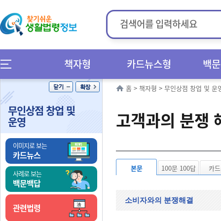
책자형
카드뉴스형
백문
홈
>
책자형
>
무인상점 창업 및 운
무인상점 창업 및
고객과의 분쟁 
운영
이미지로 보는
카드뉴스
본문
100문 100답
카드
사례로 보는
백문백답
소비자와의 분쟁해결
관련법령