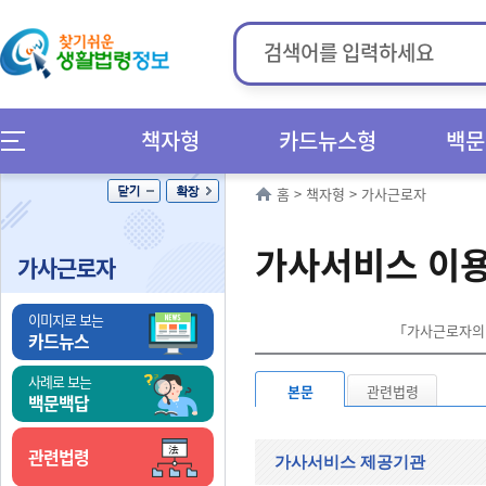
책자형
카드뉴스형
백문
홈
>
책자형
>
가사근로자
가사서비스 이
가사근로자
이미지로 보는
「가사근로자의 고
카드뉴스
사례로 보는
본문
관련법령
백문백답
관련법령
가사서비스 제공기관