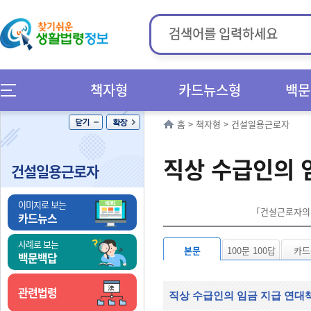
책자형
카드뉴스형
백문
홈
>
책자형
>
건설일용근로자
직상 수급인의 
건설일용근로자
이미지로 보는
「건설근로자의 고
카드뉴스
사례로 보는
본문
100문 100답
카드
백문백답
관련법령
직상 수급인의 임금 지급 연대