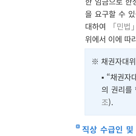
한 임금으로 한
을 요구할 수 
대하여
「민법
위에서 이에 따
※ 채권자대위
▪ “채권
의 권리를 
조
).
직상 수급인 및