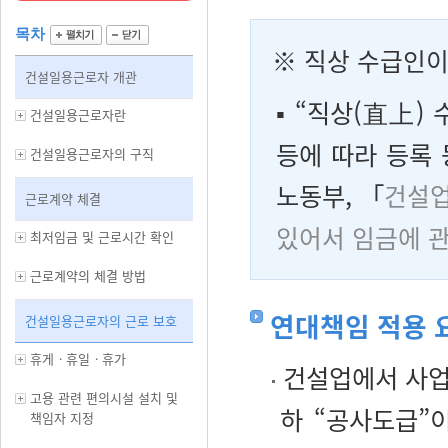
목차
※ 직상 수급인이
건설일용근로자 개관
▪ “직상(直上)
건설일용근로자란
등에 따라 등록
건설일용근로자의 구직
노동부, 「
건설업
근로계약 체결
있어서 임금에 관
최저임금 및 근로시간 확인
근로계약의 체결 방법
연대책임 적용 
건설일용근로자의 근로 보호
휴게ㆍ휴일ㆍ휴가
건설업에서 사업
고용 관련 편의시설 설치 및
하 “공사도급”
책임자 지정