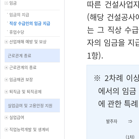
따른 건설사업자
임금
(해당 건설공사
임금의 지급
직상 수급인의 임금 지급
는 그 직상 수
휴업수당
자의 임금을 지
산업재해 예방 및 보상
1항).
근로관계 종료
근로관계의 종료
※
2차례 이
임금채권 보장
에서의 임금
퇴직금 및 퇴직공제
에 관한 특례
실업급여 및 고용안정 지원
실업급여
발주자
⇒
직업능력개발 및 생계비
(1차)