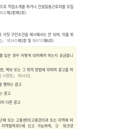
단으로 직업소개를 하거나 건설일용근로자를 모집
46조
제1항제1호).
 거짓 구인조건을 제시해서는 안 되며, 이를 위
」 제34조
제1항 및
제47조
제6호).
해를 입은 경우 어떻게 대처해야 하는지 궁금합니
간판, 벽보 또는 그 밖의 방법에 의하여 광고를 하
 시행령」 제34조
).
을 행하는 광고
는 광고
저히 다른 광고
단체 또는 고용센터(고용관리과 또는 지역에 따
 지역협력과))에 신고 가능하며, ② 워크넷