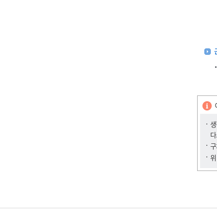
생
다
구
위