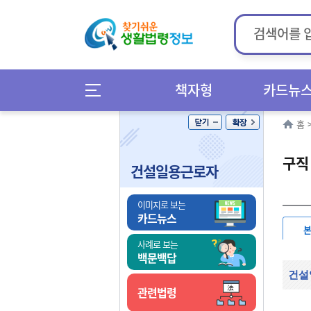
책자형
카드뉴
홈
구직
건설일용근로자
이미지로 보는
카드뉴스
사례로 보는
백문백답
건설
관련법령