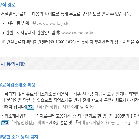
구직 경로
건설일용근로자는 다음의 사이트를 통해 무료로 구직정보를 얻을 수 있습니다.
▪ 고용노동부 워크넷:
www.work.go.kr
▪ 건설근로자공제회 건설일드림넷:
www.cwma.or.kr
※ 건설근로자 취업지원센터(☎ 1666-1829)를 통해 지역별 센터의 상담을 받을 
 시 유의사항
유료직업소개소 이용
등록되지 않은 유료직업소개소를 이용하는 경우 선급금 지급을 요구 받거나 최저임
러 불이익을 당할 수 있으므로 직업소개를 받기 전에 반드시 특별자치도지사·시장
인해야 합니다(
「직업안정법」 제19조
제1항 참조).
직업소개사업자는 구직자로부터 고용기간 중 지급받기로 한 임금의 100분의 1 이
「직업안정법」 제19조
제3항 본문 및 「
국내유료직업소개요금 등 고시
」 제2
부당한 소개 등의 금지