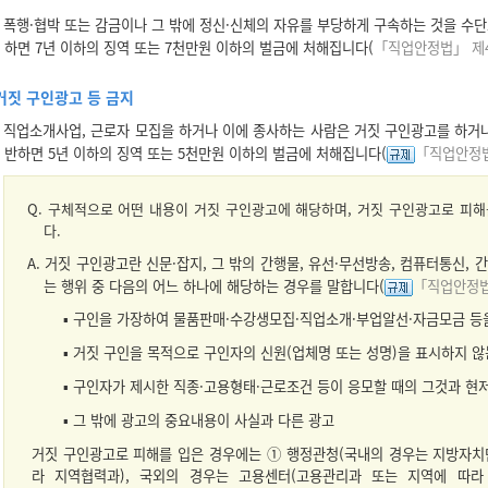
폭행·협박 또는 감금이나 그 밖에 정신·신체의 자유를 부당하게 구속하는 것을 수
하면 7년 이하의 징역 또는 7천만원 이하의 벌금에 처해집니다(
「직업안정법」 제
거짓 구인광고 등 금지
직업소개사업, 근로자 모집을 하거나 이에 종사하는 사람은 거짓 구인광고를 하거나
반하면 5년 이하의 징역 또는 5천만원 이하의 벌금에 처해집니다(
「직업안정법
Q. 구체적으로 어떤 내용이 거짓 구인광고에 해당하며, 거짓 구인광고로 피
다.
A. 거짓 구인광고란 신문·잡지, 그 밖의 간행물, 유선·무선방송, 컴퓨터통신, 
는 행위 중 다음의 어느 하나에 해당하는 경우를 말합니다(
「직업안정법
▪ 구인을 가장하여 물품판매·수강생모집·직업소개·부업알선·자금모금 등
▪ 거짓 구인을 목적으로 구인자의 신원(업체명 또는 성명)을 표시하지 않
▪ 구인자가 제시한 직종·고용형태·근로조건 등이 응모할 때의 그것과 현
▪ 그 밖에 광고의 중요내용이 사실과 다른 광고
거짓 구인광고로 피해를 입은 경우에는 ① 행정관청(국내의 경우는 지방자치
라 지역협력과), 국외의 경우는 고용센터(고용관리과 또는 지역에 따라