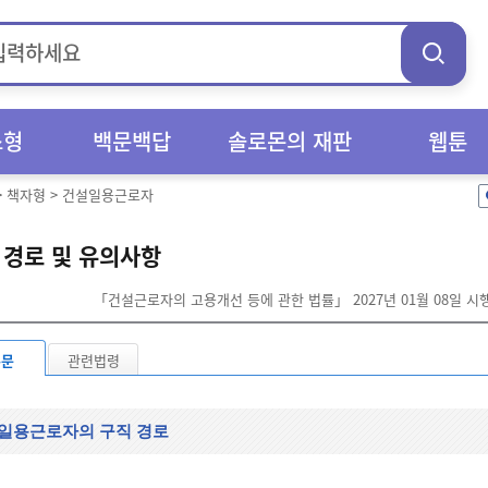
스형
백문백답
솔로몬의 재판
웹툰
>
책자형
>
건설일용근로자
 경로 및 유의사항
「건설근로자의 고용개선 등에 관한 법률」 2027년 01월 08일 시
본문
관련법령
일용근로자의 구직 경로