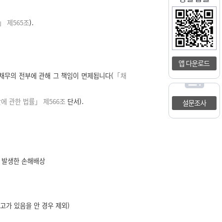
」 제565조
).
앱 다운로드
채무의 전부에 관해 그 책임이 면제됩니다(
「채
에 관한 법률」 제566조
단서).
설문조사
해 발생한 손해배상
고가 있음을 안 경우 제외)