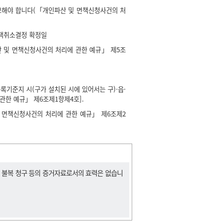
보해야 합니다(「개인파산 및 면책신청사건의 처
면책취소결정 확정일
 및 면책신청사건의 처리에 관한 예규」 제5조
기준지 시(구가 설치된 시에 있어서는 구)·읍·
관한 예규」 제6조제1항제4호].
 면책신청사건의 처리에 관한 예규」 제6조제2
, 불복 청구 등의 증거자료로서의 효력은 없습니