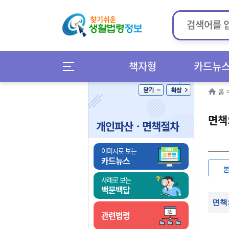
책자형
카드뉴
홈
면책
개인파산ㆍ면책절차
이미지로 보는
카드뉴스
사례로 보는
백문백답
면책
관련법령