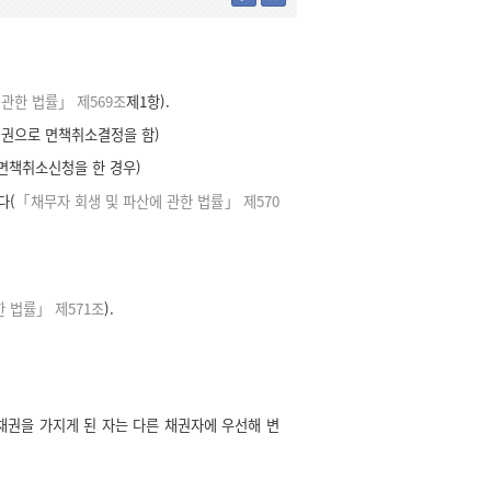
관한 법률」 제569조
제1항).
권으로 면책취소결정을 함)
면책취소신청을 한 경우)
다(
「채무자 회생 및 파산에 관한 법률」 제570
 법률」 제571조
).
채권을 가지게 된 자는 다른 채권자에 우선해 변