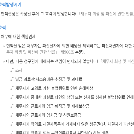
효력발생시기
면책결정은 확정된 후에 그 효력이 발생합니다(
「채무자 회생 및 파산에 관한 법률
효력
채무에 대한 책임면제
면책을 받은 채무자는 파산절차에 의한 배당을 제외하고는 파산채권자에 대한 
무자 회생 및 파산에 관한 법률」 제566조
본문).
다만, 다음 청구권에 대해서는 책임이 면제되지 않습니다(
「채무자 회생 및 파산
√ 조세
√ 벌금·과료·형사소송비용·추징금 및 과태료
√ 채무자가 고의로 가한 불법행위로 인한 손해배상
√ 채무자가 중대한 과실로 타인의 생명 또는 신체를 침해한 불법행위로 인
√ 채무자의 근로자의 임금·퇴직금 및 재해보상금
√ 채무자의 근로자의 임치금 및 신원보증금
√ 채무자가 악의로 채권자목록에 기재하지 않은 청구권(단, 채권자가 파산선
√ 채무자가 양육자 또는 부양의무자로서 부담해야 하는 비용