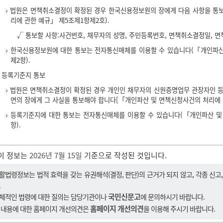
법원은 면책취소결정이 확정된 경우 한국신용정보원의 장에게 다음 사항을 통
리에 관한 예규」 제5조제1항제2호).
√ 통보할 사항:사건번호, 채무자의 성명, 주민등록번호, 면책취소결정일, 
한국신용정보원에 대한 통보는 전자통신매체를 이용할 수 있습니다(「개인파산
제2항).
등록기준지 통보
법원은 면책취소결정이 확정된 경우 개인인 채무자의 신원증명업무 관장자인 등록
면의 장에게 그 사실을 통보해야 합니다[「개인파산 및 면책신청사건의 처리에 
등록기준지에 대한 통보는 전자통신매체를 이용할 수 있습니다(「개인파산 및
항).
이 정보는
2026년 7월 15일
기준으로 작성된 것입니다.
활법령정보는 법적 효력을 갖는 유권해석(결정, 판단)의 근거가 되지 않고, 각종 신고
.
국민신문고
체적인 법령에 대한 질의는 담당기관이나
에 문의하시기 바랍니다.
홈페이지 개선의견
 내용에 대한 홈페이지 개선의견은
을 이용해 주시기 바랍니다.