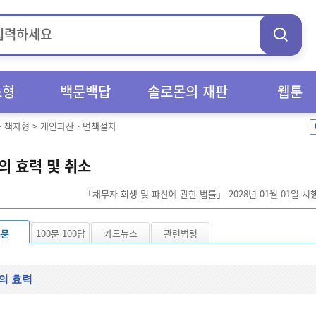
스형
백문백답
솔로몬의 재판
웹툰
>
책자형
>
개인파산ㆍ면책절차
의 효력 및 취소
「채무자 회생 및 파산에 관한 법률」 2028년 01월 01일 
본문
100문 100답
카드뉴스
관련법령
의 효력