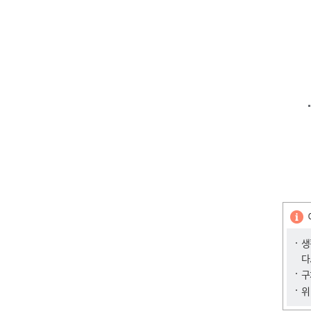
생
다
구
위