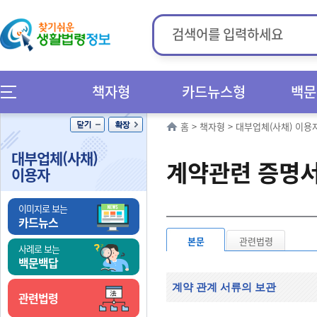
책자형
카드뉴스형
백문
홈
>
책자형
>
대부업체(사채) 이용
대부업체(사채)
계약관련 증명서
이용자
이미지로 보는
카드뉴스
본문
관련법령
사례로 보는
백문백답
계약 관계 서류의 보관
관련법령