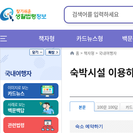
책자형
카드뉴스형
백문
홈
>
책자형
>
국내여행자
숙박시설 이용
국내여행자
이미지로 보는
카드뉴스
사례로 보는
본문
100문 100답
카드
백문백답
관련법령
숙소 예약하기