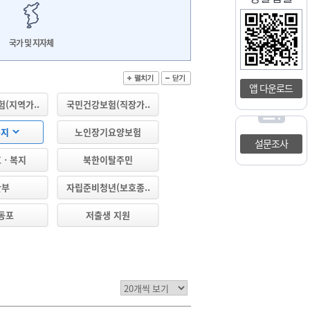
국가 및 지자체
앱 다운로드
(지역가..
국민건강보험(직장가..
복지
노인장기요양보험
설문조사
호ㆍ복지
북한이탈주민
산부
자립준비청년(보호종..
동포
저출생 지원