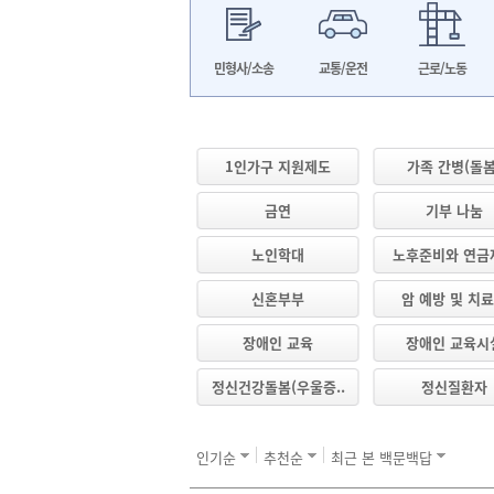
민형사/소송
교통/운전
근로/노동
1인가구 지원제도
가족 간병(돌봄
금연
기부 나눔
노인학대
노후준비와 연금
신혼부부
암 예방 및 치료 
장애인 교육
장애인 교육시
정신건강돌봄(우울증..
정신질환자
인기순
추천순
최근 본 백문백답