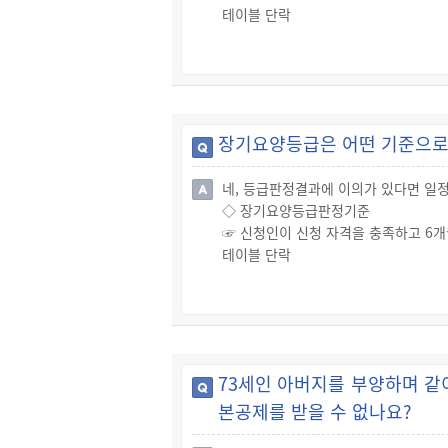
테이블 단락
☞ 65세 미만인 입소대상자의 배우자
니다.
☞ 노인복지주택 입소대상자의 ① 배우자
대상자가 부양을 책임지고 있는 24세
장기요양등급은 어떤 기준으로 
네, 등급판정결과에 이의가 있다면 일정
◇ 장기요양등급판정기준
☞ 신청인이 신청 자격을 충족하고 6
테이블 단락
◇ 장기요양등급판정에 대한 이의신청
☞ 등급판정에 이의가 있는 사람은 처분
없는 한 심사청구를 할 수 없음).
☞ 심사청구에 대한 결정에 불복하는 
경우 행정소송을 제기할 수 있습니다.
73세인 아버지를 부양하며 같
본공제를 받을 수 없나요?