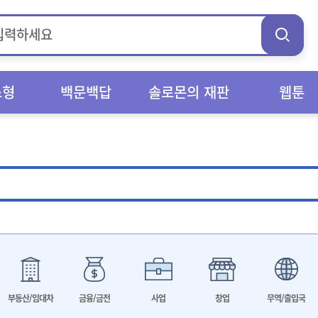
스형
백문백답
솔로몬의 재판
웹툰
부동산/임대차
금융/금전
사업
창업
무역/출입국