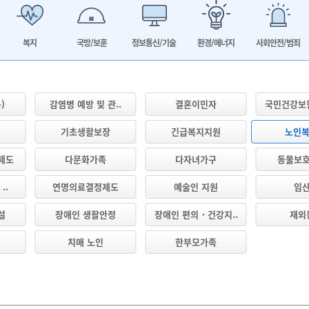
복지
국방/보훈
정보통신/기술
환경/에너지
사회안전/범죄
)
감염병 예방 및 관..
결혼이민자
국민건강보험
기초생활보장
긴급복지지원
노인
제도
다문화가족
다자녀가구
동물보
..
연명의료결정제도
예술인 지원
임
설
장애인 생활안정
장애인 편의・건강지..
재외
치매 노인
한부모가족