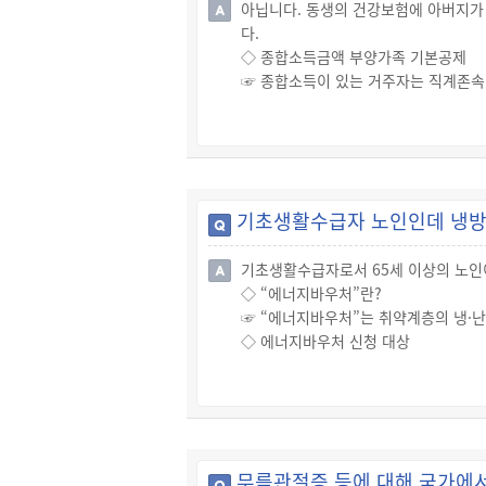
아닙니다. 동생의 건강보험에 아버지가
다.
◇ 종합소득금액 부양가족 기본공제
☞ 종합소득이 있는 거주자는 직계존속(
이하의 근로소득만 있는 부양가족 포함)
습니다.
◇ 종합소득금액 부양가족 경로우대공
☞ 또한, 만약 부양가족이 70세 이상인
만원 이하의 소득요건 등)을 충족한다
기초생활수급자 노인인데 냉방
기초생활수급자로서 65세 이상의 노
◇ “에너지바우처”란?
☞ “에너지바우처”는 취약계층의 냉·난
◇ 에너지바우처 신청 대상
☞ 다음의 소득기준과 세대원 특성을 
· 소득기준: 기초생활수급자로서 생계·
· 수급자 또는 세대원 특성: 65세 이상
◇ 에너지바우처 신청 방법
☞ 에너지바우처는 본인 또는 대리인[신
무릎관절증 등에 대해 국가에
공무원의 직권 신청)할 수 있으며, 신청 