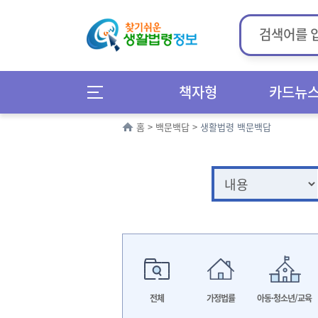
책자형
카드뉴
홈
>
백문백답
>
생활법령 백문백답
전체
가정법률
아동·청소년/교육