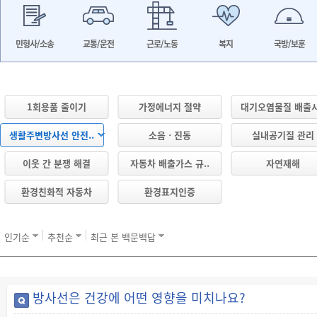
민형사/소송
교통/운전
근로/노동
복지
국방/보훈
1회용품 줄이기
가정에너지 절약
대기오염물질 배출시
생활주변방사선 안전..
소음ㆍ진동
실내공기질 관리
이웃 간 분쟁 해결
자동차 배출가스 규..
자연재해
환경친화적 자동차
환경표지인증
인기순
추천순
최근 본 백문백답
방사선은 건강에 어떤 영향을 미치나요?