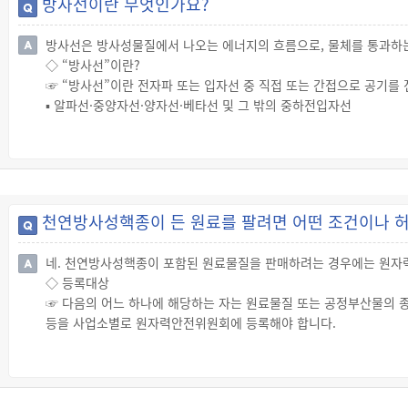
방사선이란 무엇인가요?
방사선은 방사성물질에서 나오는 에너지의 흐름으로, 물체를 통과하
◇ “방사선”이란?
☞ “방사선”이란 전자파 또는 입자선 중 직접 또는 간접으로 공기를
▪ 알파선·중양자선·양자선·베타선 및 그 밖의 중하전입자선
▪ 중성자선
▪ 감마선 및 엑스선
▪ 5만 전자볼트 이상의 에너지를 가진 전자선
◇ 자연방사선과 인공방사선
☞ 자연방사선은 우주, 지표, 인체 또는 음식 재료 등 자연환경에서 
천연방사성핵종이 든 원료를 팔려면 어떤 조건이나 
☞ 인공방사선은 방사선 발생장치와 방사성물질을 인위적으로 조작하
정에서도 나오는 방사선입니다.
네. 천연방사성핵종이 포함된 원료물질을 판매하려는 경우에는 원자
◇ 등록대상
☞ 다음의 어느 하나에 해당하는 자는 원료물질 또는 공정부산물의 
등을 사업소별로 원자력안전위원회에 등록해야 합니다.
▪ 원료물질을 채광(採鑛)·수출입 또는 판매하려는 자
▪ 공정부산물을 수출입 또는 판매하려는 자
▪ 공정부산물이 발생한 시설을 운영하고 있는 자
▪ 공정부산물을 처리·처분 또는 재활용하려는 자