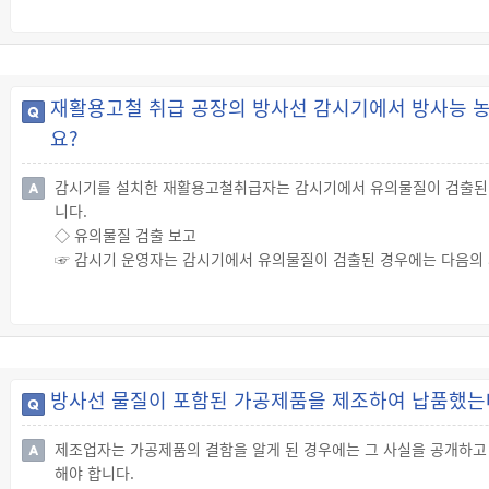
◇ 「생활주변방사선 안전관리법」에 따른 생활주변방사선
☞ 「생활주변방사선 안전관리법」에서 규정하는 생활주변방사선은 
▪ 원료물질, 공정부산물(工程副産物) 및 가공제품에 포함된 천연
는 핵물질에서 방출되는 방사선은 제외)
재활용고철 취급 공장의 방사선 감시기에서 방사능 
▪ 우주방사선: 태양 또는 우주로부터 지구 대기권으로 입사(入射)되
요?
▪ 지각방사선: 지구표면의 암석 또는 토양에서 방출되는 방사선
▪ 국내 또는 외국에서 수집되어 판매되거나 재활용되는 고철에 포함
감시기를 설치한 재활용고철취급자는 감시기에서 유의물질이 검출된 경
니다.
◇ 유의물질 검출 보고
☞ 감시기 운영자는 감시기에서 유의물질이 검출된 경우에는 다음의
· 유의물질의 검출 일시 및 장소
· 유의물질의 소유자
· 유의물질의 방사선 준위(準位) 및 방사성 핵종(核種)
· 유의물질의 격리보관 장소
· 유의물질을 수출한 국가 및 수출입업체 등 수출입에 관한 사항 또는
방사선 물질이 포함된 가공제품을 제조하여 납품했는데
· 유의물질의 양 및 형태
· 유의물질 운송차량의 번호, 운전자 정보 등 유의물질의 운송에 관한
제조업자는 가공제품의 결함을 알게 된 경우에는 그 사실을 공개하고 
☞ 정당한 사유 없이 위에 따른 보고를 하지 않거나 거짓으로 보고한
해야 합니다.
◇ 유의물질에 대한 조치