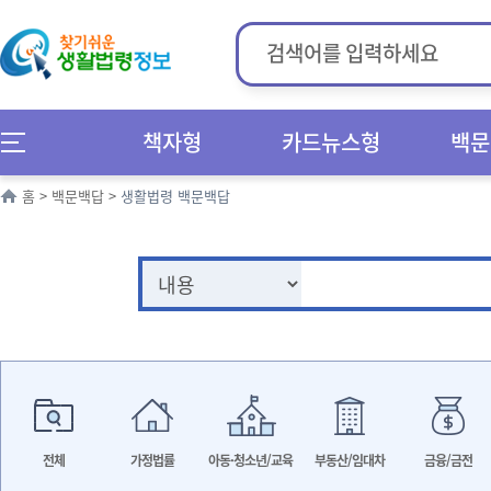
책자형
카드뉴스형
백문
홈
>
백문백답
>
생활법령 백문백답
전체
가정법률
아동·청소년/교육
부동산/임대차
금융/금전