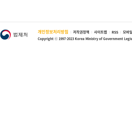
· 실지거래가액 합계액이 12억을 초과하는, 고가주택의 기준에 해당
√ 지분으로 소유하고 있는 주택도 1주택으로 봅니다. 다만, 공동 상
· 준주택 중 주거목적으로 사용되는 오피스텔
√ 부부 공동소유 주택은 각 지분에 관계없이 1주택으로 봅니다.
※ 주택연금 가입대상주택의 가격평가는 ① 한국부동산원의 인터넷 시세
√ 임대사업자로서 임대를 목적으로 보유한 주택 및 전체 건물면적에
사와 협약을 체결한 감정평가업자의 최근 6개월 이내 감정평가액을 
√ 아파트분양권, 재건축 및 재개발 조합원의 입주권, 담보로 제공하
정평가비용은 고객이 부담합니다. 위의 방법으로 평가한 주택가격이 
√ 1주택은 사회통념상 전체로서 하나의 주택으로 볼 수 있는 것이어야
개인정보처리방침
저작권정책
사이트맵
RSS
모바일
☞ 담보주택이 되기 위한 요건
의 인접성, 주출입구 등을 종합적으로 검토하여 하나의 주택으로서 
Copyright ⓒ 1997-2023 Korea Ministry of Government Legi
· "담보주택"이란 주택소유자가 한국주택금융공사(이하 "공사"라 
봅니다.
담보로 제공하는 주택을 말합니다.
1. 구분등기
· 담보주택은 공사의 보증신청일 현재 다음의 요건을 모두 충족해야 
2. 독립된 생활영역
√ 담보주택의 가격이 다음의 가격을 순서대로 우선하여 적용했을 때 
3. 건물소유자의 직계가족이 아닌 사람만 거주
1. 공시가격
2. 시가표준액
3. ① 한국부동산원의 인터넷시세, ② 국민은행의 인터넷시세, ③ 
하는 경우에는 ③ 감정평가업자의 감정평가액을 우선 적용)
√ 신청인이 주택 전부를 소유하거나(단독소유) 배우자와 공동으로 
√ 가입신청인 또는 배우자가 거주하고 있을 것(다만, ① 최초 보
배우자 모두 입원 등 사장이 정하여 공사의 인터넷 홈페이지에 공고하
√ 다음의 어느 하나에 해당하지 않을 것(다만, 최초 보증부대출 실행
1. 경매, 압류, 가압류, 가처분, 가등기 등 소유권에 대한 권리침해중
2. 저당권, 전세권 등 제한물권 또는 임차권등기가 설정된 주택