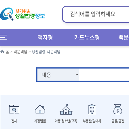
책자형
카드뉴스형
백문
홈
>
백문백답
>
생활법령 백문백답
전체
가정법률
아동·청소년/교육
부동산/임대차
금융/금전