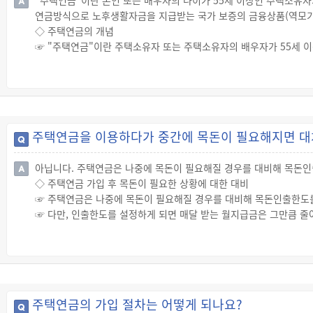
"주택연금"이란 본인 또는 배우자의 나이가 55세 이상인 주택소유
· 근저당권 설정을 위한 법무사 비용
연금방식으로 노후생활자금을 지급받는 국가 보증의 금융상품(역모기
· 등록면허세 및 지방교육세 등 세금: 저당권 설정 시 발생하는 농
◇ 주택연금의 개념
· 대출기관 인지세
☞ "주택연금"이란 주택소유자 또는 주택소유자의 배우자가 55세
· 감정평가 비용 : 담보주택에 대한 한국부동산원 또는 국민은행 
공사와 체결한 신탁계약(주택소유자 또는 주택소유자의 배우자를 수익
[출처 : 한국주택금융공사 홈페이지-고객의 소리-FAQ]
기관으로부터 평생 또는 일정한 기간 동안 매월 연금방식으로 노후생
☞ 주택연금 가입자를 위한 국가 보증업무는 한국주택금융공사에서 
출방식으로 주택연금을 지급합니다.
☞ 주택연금은 모아 놓은 재산이 없어도 집 한 채만으로 노후 생활을
주택연금을 이용하다가 중간에 목돈이 필요해지면 대
실정에서 부족한 노후자금을 메워줄 수 있는 하나의 대안으로 떠오르
◇ 주택연금의 장점
아닙니다. 주택연금은 나중에 목돈이 필요해질 경우를 대비해 목돈인
☞ 주택연금에 가입하면 평생 내 집에 살면서 국가가 지급 보증하는 
◇ 주택연금 가입 후 목돈이 필요한 상황에 대한 대비
☞ 주택연금 가입자와 배우자 중 한 사람이 사망한 경우 연금감액 없이
☞ 주택연금은 나중에 목돈이 필요해질 경우를 대비해 목돈인출한도를
액이 집값을 초과하더라도 부족분을 상속인에게 청구하지 않고 반대로
☞ 다만, 인출한도를 설정하게 되면 매달 받는 월지급금은 그만큼 줄
없는 경우에는 언제라도 설정한 한도를 해지하고 월지급금을 많이 받
☞ "인출한도"란 주택연금 가입자가 연금지급한도의 70% 이내에서 
· 다만, 주택연금 지급방식 중 확정기간방식을 선택하는 경우 연금지
해야 하고 월지급금 지급이 종료된 이후 인출할 수 있습니다.
· 인출한도를 설정한 경우 해당 금액을 다음의 용도로 사용할 수 있
주택연금의 가입 절차는 어떻게 되나요?
① 담보주택을 담보로 대출받은 금액 중 잔액을 상환하는 용도