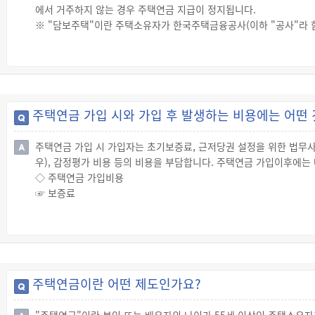
에서 거주하지 않는 경우 주택연금 지급이 정지됩니다.
※ "담보주택"이란 주택소유자가 한국주택금융공사(이하 "공사"라 
하는 주택을 말합니다.
※ 담보주택 거주 여부는 미거주 사실을 확인한 날부터 1년 이상 계
기록 등으로 확인합니다.
☞ 1년 이상 계속 거주하지 않더라도 주택연금이 종료되지 않는 경우
· 가입자가 공사에 미리 서면으로 통지하거나 공사가 직접 확인하여 
주택연금 가입 시와 가입 후 발생하는 비용에는 어떤
택에 거주하지 않더라도 주택연금을 계속 이용할 수 있습니다.
√ 질병치료, 심신요양 등을 위해 병원이나 요양시설 등에 입원한 경
주택연금 가입 시 가입자는 초기보증료, 근저당권 설정을 위한 법무사
√ 자녀 등의 봉양을 받기 위해 다른 주택에 장기체류하는 경우
우), 감정평가 비용 등의 비용을 부담합니다. 주택연금 가입이후에는
√ 노인주거복지시설(노인복지주택, 양로시설, 노인공동생활가정)로
◇ 주택연금 가입비용
√ 관공서의 명령에 따른 격리, 수용, 수감 등의 경우
☞ 보증료
√ 그 밖에 개인적인 특별한 사정 등을 감안하여 공사가 인정한 경우
· 보증료는 주택연금 가입자가 장수하시거나 주택가격이 하락했을 때
연금 가입 시 한 번 납부하는 초기보증료와 매월 나누어 납부하는 연
· 초기보증료(주택가격의 1.0%) : 가입 시 한 번 납부하는 것으
자동으로 가산되는 것이므로 실제 별도로 현금을 납부할 필요는 없습
· 연보증료(대출잔액의 0.95%) : 주택연금 대출 잔액에 대해 매
주택연금이란 어떤 제도인가요?
요는 없습니다.
☞ 보증료 이외의 가입비용