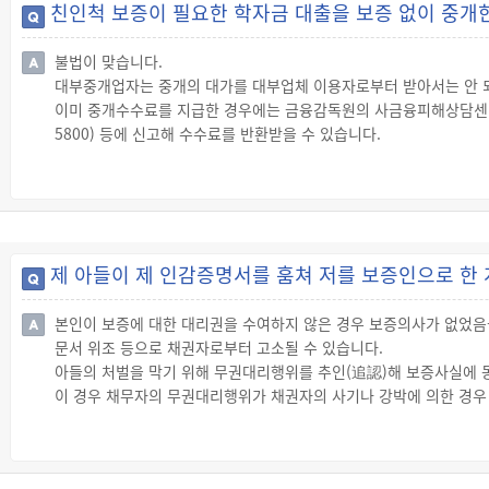
친인척 보증이 필요한 학자금 대출을 보증 없이 중개
불법이 맞습니다.
대부중개업자는 중개의 대가를 대부업체 이용자로부터 받아서는 안 되며
이미 중개수수료를 지급한 경우에는 금융감독원의 사금융피해상담센터(☎0
5800) 등에 신고해 수수료를 반환받을 수 있습니다.
◇ 대부중개업자
☞ “대부중개업자”란 대부중개를 업(業)으로 하여 관할 시·도에 대
☞ 대부중개업자는 불법사금융업자에게 대부중개를 해서는 안 됩니다
◇ 중개수수료 금지
☞ 대부중개업자는 대부업체와 대부업체이용자 사이의 대부계약을 중
제 아들이 제 인감증명서를 훔쳐 저를 보증인으로 한
자로부터는 받을 수 없습니다.
본인이 보증에 대한 대리권을 수여하지 않은 경우 보증의사가 없었음을
문서 위조 등으로 채권자로부터 고소될 수 있습니다.
아들의 처벌을 막기 위해 무권대리행위를 추인(追認)해 보증사실에 
이 경우 채무자의 무권대리행위가 채권자의 사기나 강박에 의한 경우
에 대한 관리를 철저히 하여 이러한 경우를 사전에 예방하는 것이 최
◇ 무권대리행위의 추인
☞ “무권대리행위의 추인”이란 대리권 없는 자의 무권대리행위를 본