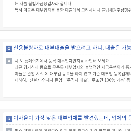
는 자를 불법사금융업자라 합니다.
· 대부계약과 관련한 부대비용의 내용
특히 미등록 대부업자를 통한 대출에서 고리사채나 불법채권추심행위
☞ 이를 위반한 자는 다음의 기준에 따라 과태료를 부과받습니다.
를 확인해야 합니다.
· 법인의 경우: 1차 위반시 500만원, 2차 위반시 750만원, 3차 위반시
◇ 대부업자
· 법인이 아닌 자: 1회 위반시 100만원, 2회 위반시 250만원, 3회 
☞ “대부업자”란 「대부업 등의 등록 및 금융이용자 보호에 관한 법
※ 위반행위의 횟수에 따른 과태료의 과중된 부과기준은 최근 3년간
◇ 불법사금융업자
☞ “불법사금융업자”란 「대부업 등의 등록 및 금융이용자 보호에 관
신용불량자로 대부대출을 받으려고 하니, 대출은 가능
말합니다.
☞ 등록 또는 등록 갱신을 하지 않고 대부업을 한 자는 10년 이하의
시·도 홈페이지에서 등록 대부업자인지를 확인해 보세요.
◇ 대부중개업자
최근 경기침체 등으로 무등록 대부업자의 불법적인 사금융행위가 증
☞ “대부중개업”이란 이익을 얻을 목적으로 계속적이거나 반복적으로
이들은 관할 시·도에 대부업 등록을 하지 않고 기존 대부업 등록업
중개업자”란 「대부업 등의 등록 및 금융이용자 보호에 관한 법률」
재하여, ‘신불자·연체자 환영’, ‘무직자 대출’, ‘무조건 100% 
을 미끼로 중개수수료를 수취하거나 휴대전화 및 은행거래 통장 등을
그러므로 시·도의 홈페이지에서 대부업체 등록현황 등을 통해 해당 
바랍니다.
◇ 대부업자 등의 등록
☞ 대부업 또는 대부중개업을 하려는 자(여신금융기관은 제외)는 
이자율이 가장 낮은 대부업체를 발견했는데, 업체의 
도지사에게 등록해야 합니다.
☞ 등록을 하지 않고 대부업 또는 대부중개업을 하거나 속임수나 그 
필수 기재사항이 기재되어 있지 않은 광고의 경우 무등록 대부업체가 