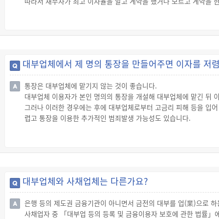
따라서 채무자가 최고 이자율을 알고 계약을 했거나 모르고 계약을 한
◇ 초과부분의 무효
☞ 대부업자가 이자율 제한을 위반하여 대부계약을 체결한 경우 이자
☞ 따라서 이자를 지급하지 않은 경우에는 초과부분에 대한 이자를 
분은 무효이므로 그 반환을 청구할 수 있습니다.
◇ 원본에의 충당 및 그 반환 청구
대부업체에서 제 명의 통장을 만들어주면 이자를 저
☞ 채무자가 대부업자에게 이자율을 초과하는 이자를 지급한 경우 그
반환을 청구할 수 있습니다.
통장은 대부업체에 맡기지 않는 것이 좋습니다.
대부업체 이용자가 본인 명의의 통장을 개설해 대부업체에 맡긴 뒤 이
그러나 이러한 경우에는 후에 대부업체로부터 고금리 피해 등을 입어
렵고 통장을 이용한 추가적인 범죄발생 가능성도 있습니다.
따라서 통장을 대부업체에 맡기지 않는 것이 좋으며, 그 밖에 대부조
◇ 대부조건의 게시
☞ 대부업자는 다음의 사항을 일반인이 알 수 있도록 영업소마다 게
· 등록증
· 대부이자율
대부업체와 사채업체는 다른가요?
· 이자계산방법
· 변제방법
은행 등의 제도권 금융기관이 아니면서 금전의 대부를 업(業)으로 하
· 연체이자율
사채업자 중 「대부업 등의 등록 및 금융이용자 보호에 관한 법률」에 
· 대부업 등록번호