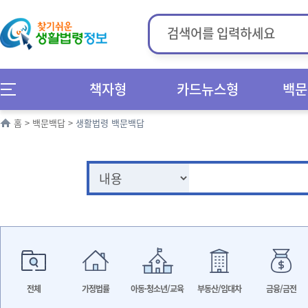
책자형
카드뉴스형
백문
홈
>
백문백답
>
생활법령 백문백답
전체
가정법률
아동·청소년/교육
부동산/임대차
금융/금전