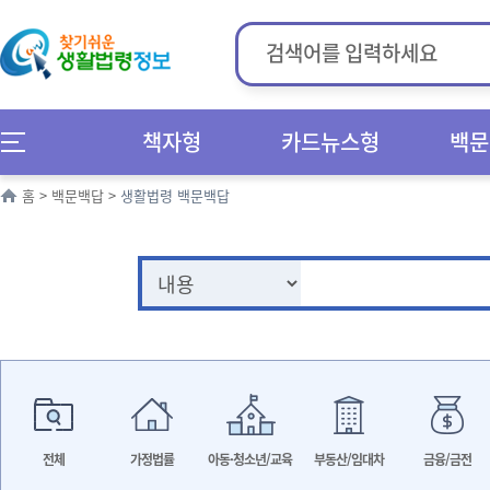
책자형
카드뉴스형
백문
홈
>
백문백답
>
생활법령 백문백답
전체
가정법률
아동·청소년/교육
부동산/임대차
금융/금전