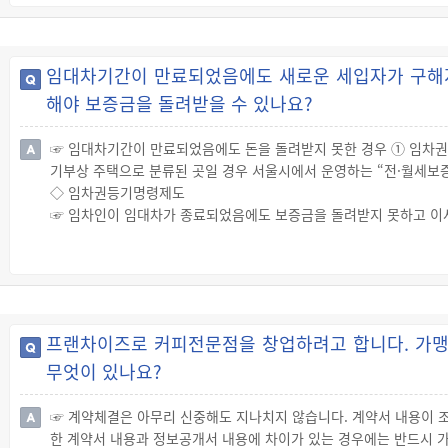
☞ 토지대장
· “토지대장”이란 토지의 소재지, 지번, 지목, 면적, 토지의 소유
토지의 소재지와 지번이 임차하려는 상가건물의 토지 소재지 및 지
임대차기간이 만료되었음에도 새로운 세입자가 구해지
☞ 부동산등기부
해야 보증금을 돌려받을 수 있나요?
· “부동산등기부”란 전산정보처리조직에 의해 입력·처리된 부동산
통해서는 소유자의 인적사항과 압류, 가압류, 가처분, 가등기 등의 설
합니다.
☞ 임대차기간이 만료되었음에도 돈을 돌려받지 못한 경우 ① 임차권
※ 부동산종합공부
기부상 주택으로 분류된 곳일 경우 서울시에서 운영하는 “전·월세보증
· “부동산종합공부”란 부동산에 관한 종합정보를 정보관리체계를 통
◇ 임차권등기명령제도
등기부 등 부동산에 관한 종합정보를 한꺼번에 확인할 수 있습니다.
☞ 임차인이 임대차가 종료되었음에도 보증금을 돌려받지 못하고 이사
◇ 특약사항의 확인
기 어려워지는 문제를 해결하기 위한 제도가 “임차권등기명령제도”
☞ 임대차계약서를 작성하면 계약서에 기재된 대로 권리와 의무를 부담
☞ 신청요건
는 부분에 대해서는 임대인과 충분히 협의해 꼼꼼히 기재해야 합니다
· ① 임대차가 끝난 후 ② 보증금을 반환받지 못한 임차인이 임차
하면 됩니다.
☞ 효력
프랜차이즈로 커피전문점을 창업하려고 합니다. 가맹
· 임차권등기명령결정의 집행에 따라 임차권등기를 마치면 임차인은
무엇이 있나요?
◇ 전·월세보증금 지원센터
☞ 임차인이 서울시 거주자이고 보증금 문제가 발생한 장소가 등기부
에는 서울시에서 운영하는 전·월세보증금 지원센터를 이용하는 방법
☞ 계약체결은 아무리 신중해도 지나치지 않습니다. 계약서 내용이 
☞ 전·월세보증금 지원센터는 임대차 계약기간이 종료됐는데도 ‘집주인
한 계약서 내용과 정보공개서 내용에 차이가 있는 경우에는 반드시 