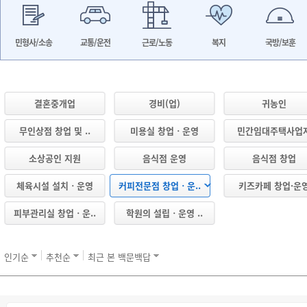
민형사/소송
교통/운전
근로/노동
복지
국방/보훈
결혼중개업
경비(업)
귀농인
무인상점 창업 및 ..
미용실 창업ㆍ운영
민간임대주택사업
소상공인 지원
음식점 운영
음식점 창업
체육시설 설치ㆍ운영
커피전문점 창업ㆍ운..
키즈카페 창업·운
피부관리실 창업ㆍ운..
학원의 설립ㆍ운영 ..
인기순
추천순
최근 본 백문백답