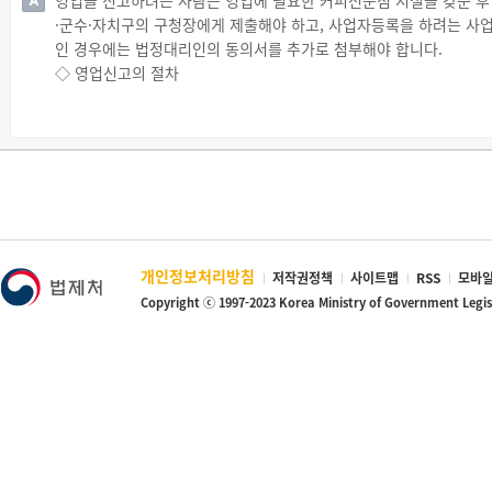
고액의 차임과 보증금을 요구하는 행위
13. 그 밖에 가맹사업당사자의 권리·의무에 관한 다음의 사항
·군수·자치구의 구청장에게 제출해야 하고, 사업자등록을 하려는 사
· 다음의 어느 하나에 해당하는 정당한 사유 없이 임대인이 임차인
·가맹금 등 금전의 반환조건에 관한 사항
인 경우에는 법정대리인의 동의서를 추가로 첨부해야 합니다.
√ 임차인이 주선한 신규임차인이 되려는 사람이 보증금 또는 차임을
·가맹점사업자의 영업설비·집기 등의 설치와 유지·보수 및 그 비용의
◇ 영업신고의 절차
√ 임차인이 주선한 신규임차인이 되려는 사람이 임차인으로서의 의무
·가맹계약의 종료 및 해지에 따른 조치 사항
☞ 영업신고를 하려는 사람은 영업에 필요한 시설을 갖춘 후 영업신
√ 임대차 목적물인 상가건물을 1년 6개월 이상 영리목적으로 사용하
·가맹본부가 가맹계약의 갱신을 거절할 수 있는 정당한 사유에 관한 
에 제출해야 합니다.
√ 임대인이 선택한 신규임차인이 임차인과 권리금 계약을 체결하고 
·가맹본부의 영업비밀에 관한 사항
① 영업신고서(전자문서로 된 신고서 포함)
◇ 임대인의 손해배상 책임
·가맹계약 위반으로 인한 손해배상에 관한 사항
② 교육이수증(미리 교육을 받은 경우만 해당)
☞ 임대인이 위의 권리금 회수 금지 행위를 위반하여 임차인에게 손해
·가맹본부와 가맹점사업자 사이의 거래조건 변경협의 및 분쟁 해결 
③ 먹는물 수질검사기관이 발행한 수질검사(시험)성적서(수돗물이 아닌
· 이 경우 그 손해배상액은 신규임차인이 임차인에게 지급하기로 한 
·가맹본부가 다른 사업자에게 가맹사업을 양도하는 경우에는 종전 
우만 해당)
☞ 임대인에게 손해배상을 청구할 권리는 임대차가 종료한 날부터 3
·가맹본부의 지식재산권 유효기간 만료 시 조치에 관한 사항
④ 유선 및 도선사업 면허증 또는 신고필증(수상구조물로 된 유선장
◇ 권리금 적용 제외
⑤ 수상레저사업 등록증(수상구조물로 된 수상레저사업장에서 휴게음
☞ 위 권리금 회수기회 보호 규정은 다음의 어느 하나에 해당하는 
개인정보처리방침
저작권정책
사이트맵
RSS
모바일
⑥ 국유재산 사용허가서(군사시설 또는 국유철도의 정거장시설에서 
· 임대차 목적물인 상가건물이 「유통산업발전법」 제2조에 따른 
Copyright ⓒ 1997-2023 Korea Ministry of Government Legi
⑦ 도시철도사업자와 체결한 도시철도시설 사용계약에 관한 서류(도
· 임대차 목적물인 상가건물이 「국유재산법」에 따른 국유재산 또는
해당)
⑧ 영업장과 연접하는 외부장소를 영업장으로 사용하려는 경우에는 해
식점영업, 제과점영업을 하려는 자가 해당 외부 장소에서 음식류 등을
⑨ 이동용 음식판매 용도인 소형·경형화물자동차 또는 특수작업형 특
는 경우는 「식품위생법 시행규칙」 별표 15의2에 따른 서류
⑩ 어린이놀이시설 설치검사 합격증 또는 정기시설검사합격증(휴게음
당)