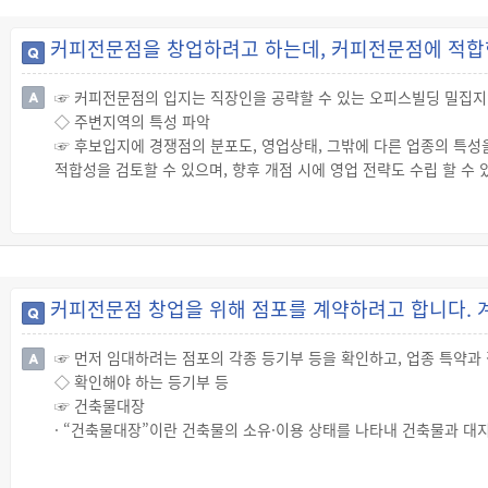
◇ 영업등록
☞ 수입절차를 마친 커피를 제조(로스팅)하고 가공 후 유통하는 것
커피전문점을 창업하려고 하는데, 커피전문점에 적합
군수·구청장에게 등록해야 합니다.
◇ 사업자등록
☞ 커피전문점의 입지는 직장인을 공략할 수 있는 오피스빌딩 밀집지역
☞ 영업등록을 마친 사업자는 사업개시일부터 20일 이내에 사업장 
◇ 주변지역의 특성 파악
☞ 커피전문점 창업 시 이미 사업자등록증을 발급 받은 경우에는 사
☞ 후보입지에 경쟁점의 분포도, 영업상태, 그밖에 다른 업종의 특성
적합성을 검토할 수 있으며, 향후 개점 시에 영업 전략도 수립 할 수 
◇ 유동인구의 특성 파악
☞ 점포 앞 유동인구의 많고 적음 및 유동인구의 특성을 파악해야 합니
◇ 점포이용의 편리성 파악
☞ 점포는 고객들이 쉽게 찾을 수 있고 편하게 올 수 있는 곳에 위치
입구 위치, 출입구에 계단이 있는지, 주차시설이 있는지 등을 파악해
커피전문점 창업을 위해 점포를 계약하려고 합니다. 
◇ 교통요인 점검
☞ 역세권 주위에서 점포입지를 선정할 때에는 고객의 이동 동선을 
☞ 먼저 임대하려는 점포의 각종 등기부 등을 확인하고, 업종 특약과
성한 지역인지 확인해야 하며, 유동인구의 특성 또한 파악해야 합니다
◇ 확인해야 하는 등기부 등
◇ 경쟁점의 강·약점 조사
☞ 건축물대장
☞ 후보 입지에 자신이 하려는 업종이 포화상태인지 파악해야 합니다.
· “건축물대장”이란 건축물의 소유·이용 상태를 나타내 건축물과 
실제 상가건물의 지번이 일치하는지, ② 상가건물에 대한 용도지역, 
에 기재된 소유자가 부동산등기부의 건물소유자와 동일한지 여부를 