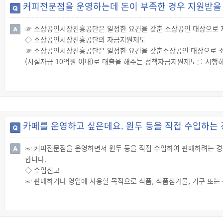
커피전문점을 운영하는데 돈이 부족한 경우 지원받을 
☞ 소상공인시장진흥공단은 일정한 요건을 갖춘 소상공인 대상으로 
◇ 소상공인시장진흥공단의 자금지원제도
☞ 소상공인시장진흥공단은 일정한 요건을 갖춘소상공인 대상으로 소
(시설자금 10억원 이내)로 대출을 해주는 정책자금지원제도를 시행
☞ 지원대상
「소상공인 보호 및 지원에 관한 법률」상 소상공인: 상시근로자의 수
(제조업, 건설업, 운수업, 광업: 상시근로자 10인 미만 업체)
☞ 지원절차
이미지 단락
카페를 운영하고 싶은데요. 원두 등을 직접 수입하는
☞ 커피전문점을 운영하면서 원두 등을 직접 수입하여 판매하려는 경
합니다.
◇ 수입신고
☞ 판매하거나 영업에 사용할 목적으로 식품, 식품첨가물, 기구 또는 
의 사진(예외 있음), 검사성적서 또는 검사증명서, 구분유통증명서
시대상이 아님을 입증하는 시험·검사성적서), 유통기한 설정사유서 
에게 제출하여 신고해야 합니다.