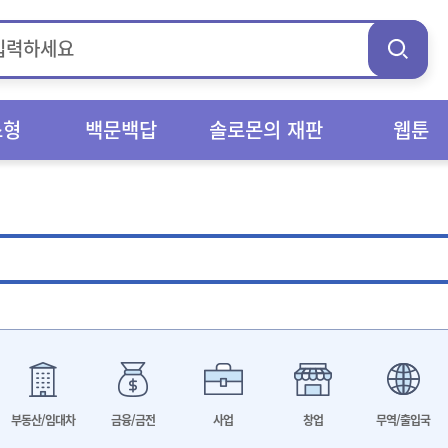
스형
백문백답
솔로몬의 재판
웹툰
부동산/임대차
금융/금전
사업
창업
무역/출입국