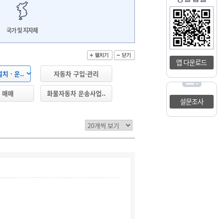
국가 및 지자체
앱 다운로드
치ㆍ운..
자동차 구입·관리
 매매
화물자동차 운송사업..
설문조사