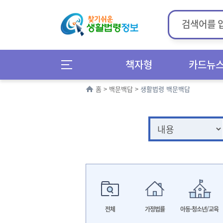
책자형
카드뉴
홈
>
백문백답
>
생활법령 백문백답
전체
가정법률
아동·청소년/교육