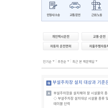
민형사/소송
교통/운전
근로/노동
개인택시운전
교통·운전
자동차 운전면허
자율주행자동
인기순
추천순
최근 본 백문백답
부설주차장 설치 대상과 기준
부설주차장을 설치해야 할 시설물의 종
◇ 부설주차장 설치대상 시설물 종류 
테이블 단락