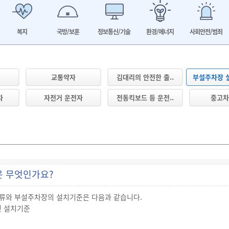
복지
국방/보훈
정보통신/기술
환경/에너지
사회안전/범죄
교통약자
김대리의 안전한 출..
부설주차장 설
차
자전거 운전자
전동킥보드 등 운전..
중고차
은 무엇인가요?
류와 부설주차장의 설치기준은 다음과 같습니다.
및 설치기준