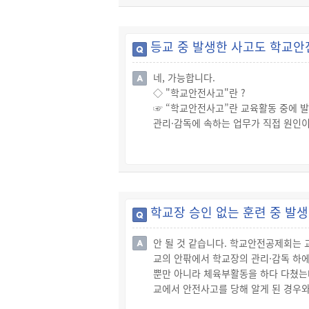
☞ 자동차(원동기장치자전거 포함) 운
하여 업무상과실 또는 중대한 과실에 의
① 피해자를 사망에 이르게 한 경우: 무
등교 중 발생한 사고도 학교안
② 피해자를 상해에 이르게 한 경우: 1
☞ 형사재판에 관한 부분은 대한법률구조공
네, 가능합니다.
◇ "학교안전사고"란 ?
☞ “학교안전사고”란 교육활동 중에 발
관리·감독에 속하는 업무가 직접 원인
◇ "교육활동"이란 ?
☞ “교육활동”이란 다음 중 어느 하나
- 학교의 교육과정 또는 학교의 장(이
별활동·재량활동·과외활동·수련활동·수
- 등·하교 및 학교장이 인정하는 각종 
학교장 승인 없는 훈련 중 발
- 그 밖에 다음 중 어느 하나에 해당하
· 통상적인 경로 및 방법에 의한 등·하
안 될 것 같습니다. 학교안전공제회는 
· 휴식시간 및 교육활동 전후의 통상
교의 안팎에서 학교장의 관리·감독 하
· 학교장의 지시로 학교에 있는 시간
뿐만 아니라 체육부활동을 하다 다쳤는데
· 학교장이 인정하는 직업체험, 직장견
교에서 안전사고를 당해 알게 된 경우와
· 기숙사에서 생활하는 시간
는 보상금이 지급되지 않을 수 있습니다
· 학교 외의 장소에서 교육활동이 실시