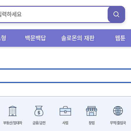
스형
백문백답
솔로몬의 재판
웹툰
부동산/임대차
금융/금전
사업
창업
무역/출입국