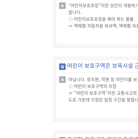
“어린이보호포장”이란 성인이 개봉하기는
합니다.
◇ 어린이보호포장을 해야 하는 물품
☞ 액체형 자동차용 워셔액, 액체형 자
해야 하는 필수 품목입니다.
☞ 그 밖에 메탄올, 살리실산메틸 등 특
의 액상제품(40 ℃에서 동점도 20.5 ㎟
하)인 경우에도 어린이 보호포장 대상이
☞ 어린이보호포장이 되어 있는 제품에
어린이 보호구역은 보육시설 근
이미지 단락
아닙니다. 유치원, 학원 등 어린이를 
◇ 어린이 보호구역의 지정
☞ “어린이 보호구역”이란 교통사고의
도로 가운데 지정된 일정 구간을 말합니
- 유치원, 초등학교 또는 특수학교
- 어린이집 가운데 정원 100명 이상
시설 주변도로도 지정 가능)
- 학원 가운데 수강생이 100명 이상
도로도 지정 가능)