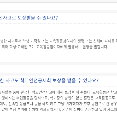
전자가 어린이 보호구역에서 30킬로미터 이내의 속도로 운행하고 어린이의 안
한 교통사고로 13세 미만의 어린이를 사상에 이르게 한 경우에는 다음의 구
기 또는 3년 이상의 징역
전사고로 보상받을 수 있나요?
년 이상 15년 이하의 징역 또는 500만원 이상 3천만원 이하의 벌금
단(www.klac.or.kr 이나 ☎ 국번없이 132) 등에 문의하시면 자세한 도
생한 사고로서 학생·교직원 또는 교육활동참여자의 생명 또는 신체에 피해를 
이 되어 학생·교직원 또는 교육활동참여자에게 발생하는 질병을 말합니다.
에 해당하는 활동을 말합니다.
하 “학교장”이라 함)이 정하는 교육계획 및 교육방침에 따라 학교의 안팎에서 
학여행 등 현장체험활동 또는 체육대회 등의 활동
행사 또는 대회 등에 참가해 행하는 활동
생한 사고도 학교안전공제회 보상을 받을 수 있나요?
는 시간 중의 활동으로서 위의 활동과 관련된 활동
교 시간
교육활동 중에 발생한 학교안전사고에 대해 보상을 해 주는데, 교육활동은 학교
적인 학교체류시간
에 행해지는 수련활동을 말하므로, 학교장의 승인이 없는 훈련은 교육활동으로
도, 신속한 응급조치 등을 하지 않고 그냥 귀가했다가 추후 병원으로 간 경우
학 및 현장실습 등의 시간
 같이 부상 부위를 방치해 악화되었거나, 기존에 질병이 존재하고 있어 사고와
.
될 경우 집합 및 해산 장소와 집 또는 기숙사 간의 합리적 경로와 방법에 의한 