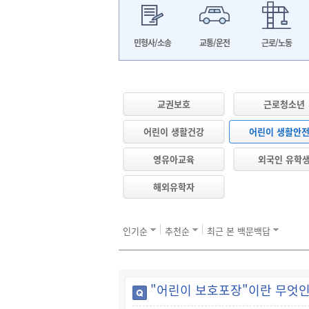
민형사/소송
교통/운전
근로/노동
교권보호
근로청소년
어린이 생활건강
어린이 생활안
영유아교육
외국인 유학
해외유학자
인기순
추천순
최근 본 백문백답
"어린이 보호포장"이란 무엇