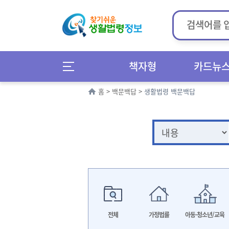
책자형
카드뉴
홈
>
백문백답
>
생활법령 백문백답
전체
가정법률
아동·청소년/교육