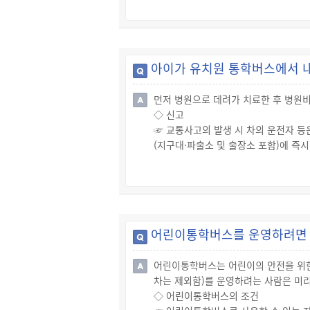
◇ 공제급여의 미지급
☞ 따라서, 통상적인 경로 및 방법으로
☞ ① 학생, 교직원, 교육활동참여자의
등을 부양할 의무가 있는 사람이 정당한
방해한 것이 명백한 경우에는 공제급여의
아이가 유치원 통학버스에서 내
◇ 공제급여의 감액
☞ 공제회는 공제급여액을 결정할 때 학
먼저 병원으로 데려가 치료한 후 병원
는 신체장애 등의 치료에 필요한 비용을
◇ 신고
☞ 공제회는 장해급여, 간병급여 및 유
☞ 교통사고의 발생 시 차의 운전자 
(지구대·파출소 및 출장소 포함)에 즉
◇ 어린이통학버스 운영자의 의무 이행
☞ 유치원의 원장은 원아의 안전사고를
또는 영유아를 보호할 수 있는 사람이 
하게 승하차하는 것을 확인하고 운행 중
◇ 어린이통학버스 운전자의 의무 이행
어린이통학버스를 운영하려면 
☞ 어린이 통학버스를 운전하는 사람은
것을 확인한 후에 버스를 출발시켜야 
어린이통학버스는 어린이의 안전을 위한
로 기울이고 있었는지 확인하세요.
차는 제외함)를 운영하려는 사람은 미
☞ 어린이통학버스를 운전하는 사람은 
◇ 어린이통학버스의 조건
장치"라 함)를 작동해야 하므로, 운