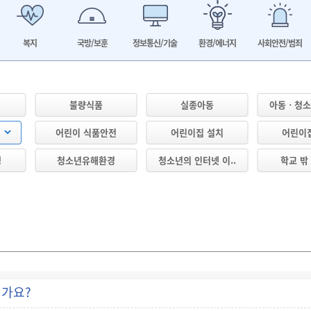
복지
국방/보훈
정보통신/기술
환경/에너지
사회안전/범죄
불량식품
실종아동
아동ㆍ청소년
전
어린이 식품안전
어린이집 설치
어린이
생
청소년유해환경
청소년의 인터넷 이..
학교 밖
인가요?