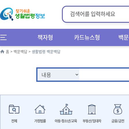
책자형
카드뉴스형
백문
홈
>
백문백답
>
생활법령 백문백답
전체
가정법률
아동·청소년/교육
부동산/임대차
금융/금전