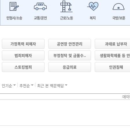
민형사/소송
교통/운전
근로/노동
복지
국방/보훈
가정폭력 피해자
공연장 안전관리
과태료 납부자
범죄피해자
부정청탁 및 금품수..
생활화학제품 등 안.
스토킹범죄
응급의료
인권침해
인기순
추천순
최근 본 백문백답
데이