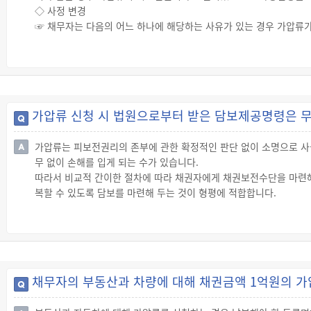
◇ 사정 변경
☞ 채무자는 다음의 어느 하나에 해당하는 사유가 있는 경우 가압류가
· 가압류 이유가 소멸되었거나 그 밖에 사정이 바뀐 경우
· 채무자가 법원이 정한 담보를 제공한 경우
◇ 가압류가 집행된 뒤 채권자가 일정기간 내에 본안의 소를 제기하지
☞ 가압류가 집행된 뒤 채권자가 「민사집행법」 부칙에 따라 다음의
압류의 취소를 신청하여 가압류를 풀 수 있습니다.
가압류 신청 시 법원으로부터 받은 담보제공명령은 
테이블 단락
가압류는 피보전권리의 존부에 관한 확정적인 판단 없이 소명으로 사
무 없이 손해를 입게 되는 수가 있습니다.
따라서 비교적 간이한 절차에 따라 채권자에게 채권보전수단을 마련해 
복할 수 있도록 담보를 마련해 두는 것이 형평에 적합합니다.
이에 따라 법원은 가압류로 생길 수 있는 채무자의 손해를 쉽게 회복
◇ 담보제공 방법
☞ 담보의 제공은 ① 금전 또는 유가증권을 공탁(供託)한 후 공탁
체결한 후 그 보증서(지급보증위탁계약체결문서 또는 공탁보증보험증권
통상 법원이 담보제공명령을 할 때 담보제공 방법을 지정해 줍니다.
채무자의 부동산과 차량에 대해 채권금액 1억원의 가