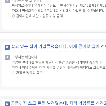
가압류할 수 있습니다.
퇴직위로금이나 명예퇴직수당도 「민사집행법」 제246조제1항제5호에
따라서 명예퇴직수당의 2분의 1의 범위에서 가압류 할 수 있습니다.
◇ 급여채권에 대한 가압류 가능 금액
☞ 급료, 연금, 봉급, 상여금, 퇴직연금, 그 밖에 이와 비슷한 성질
만, 「국민기초생활보장법」에 따른 최저생계비를 감안하여 일정액이
☞ 가압류가 가능한 급여채권의 범위는 다음과 같습니다.
테이블 단락
살고 있는 집이 가압류됐습니다. 이제 곧바로 집이 
그렇지는 않습니다.
가압류 결정과는 별도로 채권자가 본안 소송을 제기하여 승소해야 비
따라서 해당 주택에 대한 가압류 결정이 내려졌다 하더라도 그것만으
◇ 가압류 명령의 효력
☞ 가압류 명령의 효력은 피보전권리의 보전목적 범위에서 잠정적, 
피보전권리나 계쟁 법률관계의 존부를 확정하는 효력은 없습니다.
◇ 가압류 명령의 효력발생시기
☞ 가압류 명령의 효력은 그 재판 결과가 고지된 때에 발생합니다.
다만, 집행력은 채권자에게 고지되면 채무자에 대하여 고지가 없더라
공증까지 쓰고 돈을 빌려줬는데, 자택 가압류를 하려