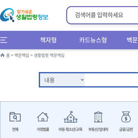
책자형
카드뉴스형
백문
홈
>
백문백답
>
생활법령 백문백답
전체
가정법률
아동·청소년/교육
부동산/임대차
금융/금전