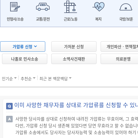
민형사/소송
교통/운전
근로/노동
복지
국방/보훈
가압류 신청
가처분 신청
개인파산ㆍ면책절
나홀로 민사소송
소액사건재판
의료분쟁
인기순
추천순
최근 본 백문백답
이미 사망한 채무자를 상대로 가압류를 신청할 수 있
사망한 당사자를 상대로 신청하여 내려진 가압류는 무효이며, 그 효
다만, 가압류 신청 당시 생존해 있었다면 당연 무효라고 할 수 없습니
가압류 소송에서도 당사자는 당사자능력 및 소송능력이 있어야 하기