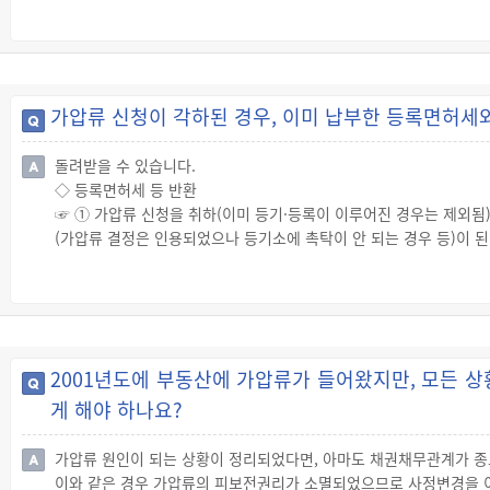
다.
◇ 가처분과의 구분
☞ 부동산 소유권이전 또는 말소등기청구권, 소유물 반환청구권, 매
으로 하는 청구권 등에 대해 장래의 집행을 보전하기 위해서는 가압류
가압류 신청이 각하된 경우, 이미 납부한 등록면허세
돌려받을 수 있습니다.
◇ 등록면허세 등 반환
☞ ① 가압류 신청을 취하(이미 등기·등록이 이루어진 경우는 제외됨
(가압류 결정은 인용되었으나 등기소에 촉탁이 안 되는 경우 등)이 
◇ 반환방법
☞ 먼저 채권자는 “미사용증명원”을 작성하여 법원공무원으로부터 
돌려받습니다.
☞ 해당 시청, 군청, 구청을 방문하여 ① 법원공무원이 확인·날인한 
면 가압류 신청 시 납부한 등록면허세·교육세를 반환받을 수 있습니다
2001년도에 부동산에 가압류가 들어왔지만, 모든 
게 해야 하나요?
가압류 원인이 되는 상황이 정리되었다면, 아마도 채권채무관계가 종
이와 같은 경우 가압류의 피보전권리가 소멸되었으므로 사정변경을 이