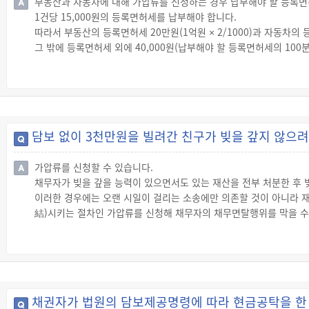
부동산과 자동차에 대해 가압류를 신청하는 경우 납부해야 할 등록면허
1건당 15,000원의 등록면허세를 납부해야 합니다.
따라서 부동산의 등록면허세 20만원(1억원 × 2/1000)과 자동차의 
그 밖에 등록면허세 외에 40,000원(납부해야 할 등록면허세의 100
◇ 등록면허세 및 지방교육세 납부
☞ 등기나 등록이 필요한 가압류(부동산, 자동차 등에 대한 가압류)
◇ 등록면허세 세액
☞ 납부해야 할 등록면허세는 청구금액(채권금액)을 과세표준으로 다
테이블 단락
담보 없이 3천만원을 빌려간 친구가 빚을 갚지 않으려
◇ 지방교육세 세액
☞ 납부해야 할 지방교육세는 납부할 등록면허세를 과세표준으로 100
가압류를 신청할 수 있습니다.
습니다.
채무자가 빚을 갚을 능력이 있으면서도 있는 재산을 전부 처분한 후 
이러한 경우에는 오랜 시일이 걸리는 소송에만 의존할 것이 아니라 
結)시키는 절차인 가압류를 신청해 채무자의 채무면탈행위를 막을 수
◇ 가압류의 필요성
☞ 가압류는 특별담보 없는 채권자의 채권보전절차 가운데 하나로 
거나 또는 채무자가 재산을 처분·숨겨버릴 수가 있기 때문에 특별담
이러한 경우 채권자가 소송을 제기하여 승소한 뒤에 그 판결의 확정을
을 모두 처분해버리면 채권자가 재판에 이기고도 집행을 하지 못하여 
채권자가 법원의 담보제공명령에 따라 현금공탁을 한 
이처럼 채권자의 권리를 확보하기 위하여 재판확정 전에 채무자가 그