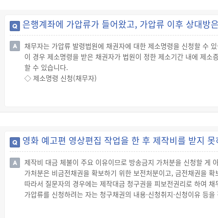
◇ 보전의 필요성
☞ 보전의 필요성에 따른 집행불능 또는 집행하는 것이 매우 곤란할 
은행계좌에 가압류가 들어왔고, 가압류 이후 상대방은
의 도망, 주거 부정, 빈번한 이사와 같이 장래 본안판결에서 승소하더
☞ 보전의 필요성 유무를 판단할 때에는 채무자의 신분, 직업, 자산
채무자는 가압류 발령법원에 채권자에 대한 제소명령을 신청할 수 있
☞ 채권을 담보하기 위하여 주택에 근저당권설정을 하였을 경우 채권
이 경우 제소명령을 받은 채권자가 법원이 정한 제소기간 내에 제소
하여 그 가격으로 채권 만족을 얻을 수 있는 가의 여부를 먼저 가려야
할 수 있습니다.
◇ 제소명령 신청(채무자)
☞ 제소명령을 신청하려면 신청취지와 이유를 적은 제소명령신청서를
☞ 이 때 제소명령을 신청하는 채무자는 가압류가 발령된 사실에 대
◇ 제소명령(법원)
☞ 법원은 제소명령에 따라 변론 없이 결정의 형식으로 채권자로 하여
소를 제기했으면 소송계속사실을 증명하는 서류를 제출하도록 명합니
영화 예고편 영상편집 작업을 한 후 제작비를 받지 못
☞ 법원은 제소명령 신청을 인용하는 경우에는 채권자와 채무자에게 
다.
제작비 대금 체불이 주요 이유이므로 방송금지 가처분을 신청할 게 
◇ 가압류 취소 신청(채무자)
가처분은 비금전채권을 확보하기 위한 보전처분이고, 금전채권을 확
☞ 제소명령을 받은 채권자가 법원이 정한 제소기간 안에 제소증명서
따라서 질문자의 경우에는 제작대금 청구권을 피보전권리로 하여 채무
있습니다.
가압류를 신청하려는 자는 청구채권의 내용·신청취지·신청이유 등을 
☞ 이 경우 가압류 취소 신청을 하려면 신청서를 작성하여 가압류결정
◇ 가압류 신청
☞ “가압류”란 금전채권이나 금전으로 환산할 수 있는 채권(예컨대 매