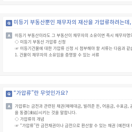
◇ 가압류 집행 취소
☞ 가압류 해방금액을 공탁한 채무자는 그 공탁서를 첨부하여 집행법
미등기 부동산뿐인 채무자의 재산을 가압류하려는데,
미등기 부동산이라도 그 부동산이 채무자의 소유이면 즉시 채무자명의
◇ 미등기 부동산 가압류 신청
☞ 미등기건물에 대한 가압류 신청 시 첨부해야 할 서류는 다음과 같
1. 건물이 채무자의 소유임을 증명할 수 있는 서류
2. 건물의 지번·구조·면적을 증명할 수 있는 서류
3. 건물에 관한 건축허가 또는 건축신고를 증명할 수 있는 서류
☞ 채권자는 공적 장부를 주관하는 공공기관에 위 1.부터 3.까지의 
☞ 미등기 건물의 지번·구조·면적을 증명하지 못한 때에는, 가압류 
“가압류”란 무엇인가요?
가압류는 금전과 관련된 채권(매매대금, 빌려준 돈, 어음금, 수표금,
을 동결(凍結)시키는 것을 말합니다.
◇ 가압류의 개념
☞ “가압류”란 금전채권이나 금전으로 환산할 수 있는 채권 (예컨대 매
(保全)할 목적으로 미리 채무자의 재산을 동결(凍結)시켜 채무자로