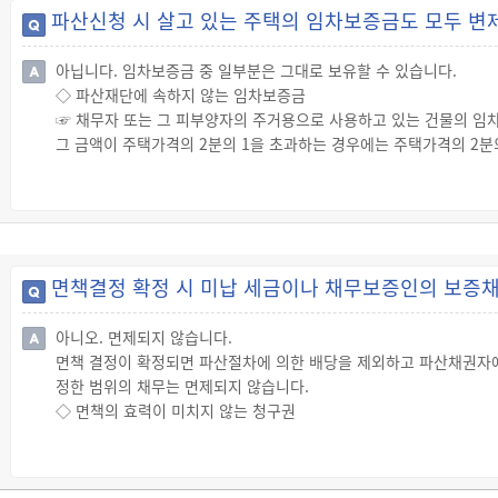
파산신청 시 살고 있는 주택의 임차보증금도 모두 변
· 채무자가 영업에 종사하는 경우 그 영업의 경영, 보존 및 계속을 위
※ 2026년 기준 중위소득은 다음과 같습니다.
아닙니다. 임차보증금 중 일부분은 그대로 보유할 수 있습니다.
테이블 단락
◇ 파산재단에 속하지 않는 임차보증금
· 8명 이상 가구의 경우: 1명 증가시마다 959,198원씩 증가(8명가구: 1
☞ 채무자 또는 그 피부양자의 주거용으로 사용하고 있는 건물의 임차
그 금액이 주택가격의 2분의 1을 초과하는 경우에는 주택가격의 2분
√ 서울특별시 : 5천500만원
√ 「수도권정비계획법」에 따른 과밀억제권역(서울특별시는 제외), 세
√ 광역시(과밀억제권역에 포함된 지역과 군지역 제외), 안산시, 광주시
√ 그 밖의 지역: 2천500만원
◇ 면제재산결정신청
면책결정 확정 시 미납 세금이나 채무보증인의 보증
☞ 면제재산결정신청은 파산신청일 이후, 파산선고 후 14일 이내에 
☞ 법원은 파산선고 전에 면제재산 신청이 있는 경우 파산선고와 동시
아니오. 면제되지 않습니다.
그 범위를 결정해야 합니다.
면책 결정이 확정되면 파산절차에 의한 배당을 제외하고 파산채권자에 
정한 범위의 채무는 면제되지 않습니다.
◇ 면책의 효력이 미치지 않는 청구권
☞ 면책을 받은 채무자는 파산절차에 의한 배당을 제외하고는 파산채
☞ 그러나 다음의 청구권에 대하여는 책임이 면제되지 않습니다.
· 조세