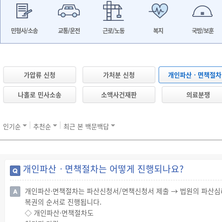
민형사/소송
교통/운전
근로/노동
복지
국방/보훈
가압류 신청
가처분 신청
개인파산ㆍ면책절차
나홀로 민사소송
소액사건재판
의료분쟁
인기순
추천순
최근 본 백문백답
개인파산ㆍ면책절차는 어떻게 진행되나요?
개인파산·면책절차는 파산신청서/면책신청서 제출 → 법원의 파산심리
복권의 순서로 진행됩니다.
◇ 개인파산·면책절차도