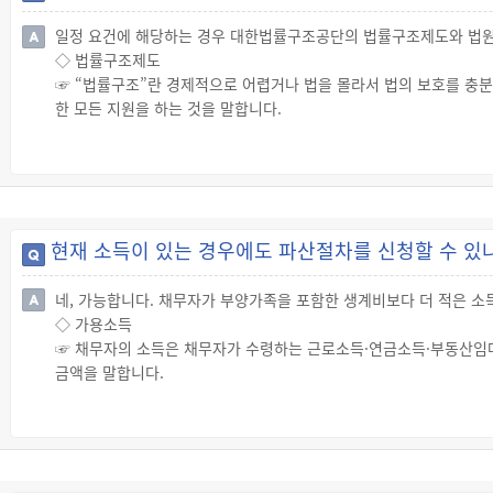
속법원은 파산선고를 받은 채무자의 신청에 따라 복권결정을 해야 합
일정 요건에 해당하는 경우 대한법률구조공단의 법률구조제도와 법원
☞ 당연복권의 요건을 갖추지 못한 파산선고를 받은 채무자가 복권신청
◇ 법률구조제도
☞ “법률구조”란 경제적으로 어렵거나 법을 몰라서 법의 보호를 충분
한 모든 지원을 하는 것을 말합니다.
☞ 법률구조는 신청인이 자신의 주민등록등본, 법률구조 대상자임을 
무실 지부에 내방해 상담을 신청하면 됩니다.
◇ 소송구조제도
☞ “소송구조(訴訟救助)”란 소송비용을 지출할 자금능력이 부족한 사
제시킴으로써 그 비용을 내지 않고 재판을 받을 수 있도록 하는 제도
현재 소득이 있는 경우에도 파산절차를 신청할 수 있
☞ 소송구조를 신청하려는 사람은 개인파산·면책사건을 관할하는 회
그 변호사를 통해 변호사비용 및 송달료에 대한 소송구조를 신청해야
네, 가능합니다. 채무자가 부양가족을 포함한 생계비보다 더 적은 소
◇ 가용소득
☞ 채무자의 소득은 채무자가 수령하는 근로소득·연금소득·부동산임대
금액을 말합니다.
☞ 공제되는 금액
· 소득세, 주민세 개인분·개인지방소득세, 건강보험료, 국민연금보험
· 채무자 및 그 피부양자의 인간다운 생활을 유지하기 위해 필요한 생
황, 그 밖에 필요한 사항을 종합적으로 고려해 법원이 정하는 금액(
을 원칙으로 하되, 특별한 사정이 있는 경우에는 적절히 증감할 수 있