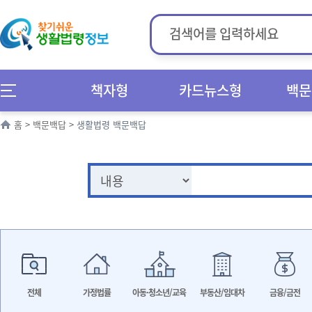
책자형
카드뉴스형
백문
홈
>
백문백답
>
생활법령 백문백답
전체
가정법률
아동·청소년/교육
부동산/임대차
금융/금전