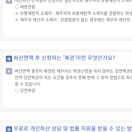
개인파산·면책절차 신청서는 일반적으로 채무자의 보통재판적 소재지
◇ 재판관할
☞ 보통재판적 소재지 : 채무자의 보통재판적 소재지를 관할하는 회
☞ 채무자 재산의 소재지 : 관할법원이 없는 경우에는 채무자 재산
☞ 채무자의 주된 사무소 또는 영업소의 소재지 : 채무자의 주된 
☞ 관계인의 파산사건 관할 법원 : 주채무자 및 그 보증인, 채무자 
사건이 진행되고 있는 회생법원
☞ 다만, 채무자의 재판관할 소재지가 다음의 지역인 파산사건은 다음
· 울산광역시 또는 경상남도: 부산회생법원
파산면책 후 신청하는 '복권'이란 무엇인가요?
· 충청북도: 대전회생법원
· 전북특별자치도 또는 제주특별자치도: 광주회생법원
파산면책 결정이 확정된 채무자는 복권신청을 하지 않아도 당연복권
만약 당연복권이 되는 요건을 갖추지 못해 변제 그 밖의 방법으로 파
할 수 있습니다.
◇ 당연복권
☞ 파산선고를 받은 채무자는 다음 중 어느 하나에 해당하는 경우에
· 면책결정이 확정된 경우
· 채무자가 파산채권자의 동의를 받아 파산폐지신청을 해서(「채무자 
· 파산선고를 받은 채무자가 파산선고 후 사기파산죄로 유죄확정판결을
◇ 신청에 의한 복권
무료로 개인파산 상담 및 법률 지원을 받을 수 있는 
☞ 파산선고를 받은 채무자가 당연복권이 되는 요건을 갖추지 못해 변