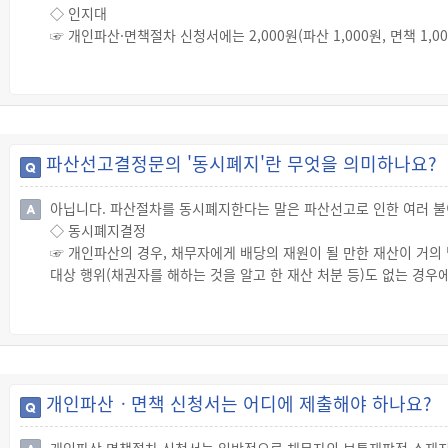
◇ 인지대
☞ 개인파산·면책절차 신청서에는 2,000원(파산 1,000원, 면책 1,
◇ 송달료
☞ 개인파산절차 신청 시에 예납할 송달료는(송달료 10회) + (채권자수
☞ 면책절차 신청 시에 예납할 송달료는(송달료 10회) + (채권자수 ×
◇ 공고비용
☞ 개인파산·면책절차에서 공고는 인터넷 법원 홈페이지(www.scour
파산선고결정문의 '동시폐지'란 무엇을 의미하나요?
아닙니다. 파산절차를 동시폐지한다는 말은 파산선고로 인한 여러 불
◇ 동시폐지결정
☞ 개인파산의 경우, 채무자에게 배당의 재원이 될 만한 재산이 거의
대상 행위(채권자를 해하는 것을 알고 한 재산 처분 등)도 없는 경
종결하는 동시폐지결정을 합니다.
☞ 배당할 재산이 남아 있거나 부인권 대상 행위가 있으면 채무자에게
☞ 동시폐지결정이 내려지면 파산절차는 끝나게 되고, 다음으로 면책
개인파산ㆍ면책 신청서는 어디에 제출해야 하나요?