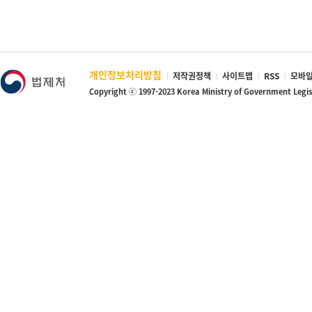
· 벌금·과료·형사소송비용·추징금 및 과태료
· 채무자가 고의로 가한 불법행위로 인한 손해배상
· 채무자가 중대한 과실로 타인의 생명 또는 신체를 침해한 불법행위
· 채무자의 근로자의 임금·퇴직금 및 재해보상금
· 채무자의 근로자의 임치금 및 신원보증금
개인정보처리방침
저작권정책
사이트맵
RSS
모바일
· 채무자가 악의로 채권자목록에 기재하지 않은 청구권(단, 채권자가 
Copyright ⓒ 1997-2023 Korea Ministry of Government Legi
· 채무자가 양육자 또는 부양의무자로서 부담하여야 하는 비용
◇ 보증인에 대한 효과
☞ 면책은 파산채권자가 채무자의 보증인 그 밖에 채무자와 더불어 
지 않습니다.
☞ 따라서 보증인의 보증채무까지 면책된 것이 아니므로 보증인은 
다.