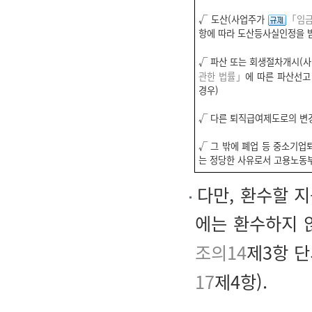
√ 도산(사업주가
「임금
항에 따라 도산등사실인정을 받
√ 파산 또는 회생절차개시(
관한 법률」
에 따른 파산선고
경우)
√ 다른 퇴직급여제도로의 변
√ 그 밖에 폐업 등 중소기업
는 정당한 사유로서 고용노동
다만, 환수할 지
에는 환수하지 
조의14
제3항 
17
제4항).