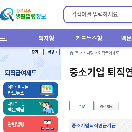
책자형
카드뉴스형
백문
홈
>
책자형
>
퇴직급여제도
중소기업 퇴직
퇴직급여제도
이미지로 보는
카드뉴스
사례로 보는
본문
관련법령
백문백답
관련법령
중소기업퇴직연금기금