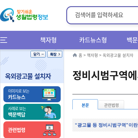
책자형
카드뉴스형
백문
홈
>
책자형
>
옥외광고물 설치자
정비시범구역에
옥외광고물 설치자
이미지로 보는
카드뉴스
본문
관련법령
사례로 보는
백문백답
“광고물 등 정비시범구역”이란
관련법령