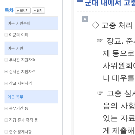
군대 내에서 고
목차
여군 지원준비
◇
고충 처리
여군의 이해
☞ 장교, 
여군 지원
제 등으로
부사관 지원자격
사위원회에
준사관 지원자격
나 대우를
장교 지원자격
☞ 고충 심
여군 복무
음의 사항
복무기간 등
있는 자료
진급·휴가·휴직 등
게 제출해
준수·징계사항