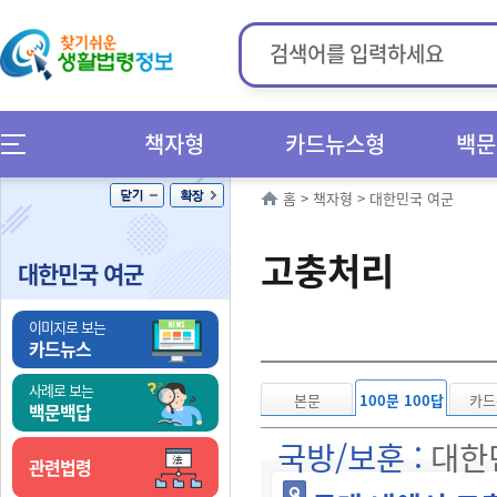
책자형
카드뉴스형
백문
홈
>
책자형
>
대한민국 여군
고충처리
대한민국 여군
이미지로 보는
카드뉴스
사례로 보는
본문
100문 100답
카드
백문백답
국방/보훈 :
대한
관련법령