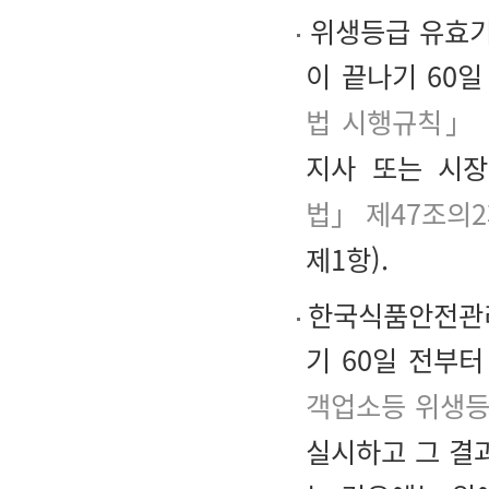
위생등급 유효기
이 끝나기 60
법 시행규칙」 
지사 또는 시장
법」 제47조의2
제1항).
한국식품안전관리
기 60일 전부
객업소등 위생등
실시하고 그 결