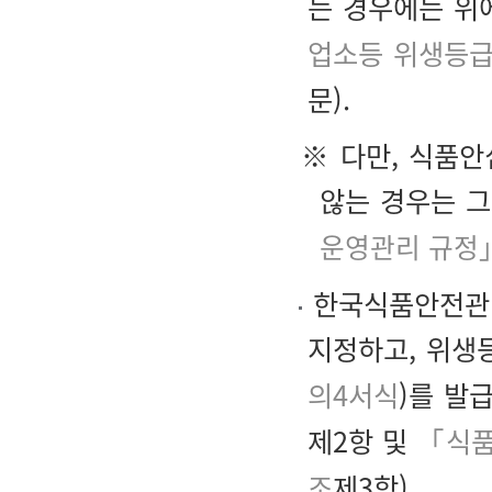
는 경우에는 위
업소등 위생등급
문).
※ 다만, 식품
않는 경우는 그
운영관리 규정
한국식품안전관리
지정하고, 위생
의4서식
)를 발
제2항 및
「식품
조
제3항).