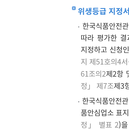
위생등급 지정서
한국식품안전관리
따라 평가한 결
지정하고 신청인
지 제51호의4
61조의2
제2항
정」 제7조
제3항
한국식품안전관리
품안심업소 표지
정」 별표 2
)