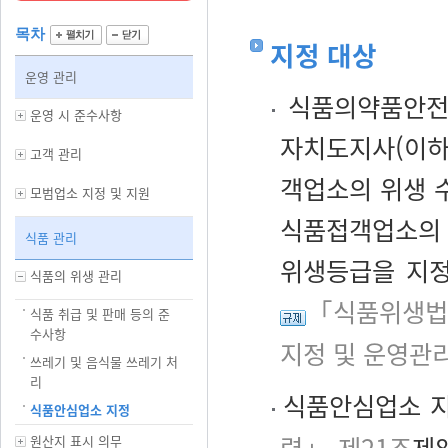
목차
지정 대상
운영 관리
식품의약품안전처
운영 시 준수사항
자치도지사(이하 
고객 관리
객업소의 위생 
모범업소 지정 및 지원
식품접객업소의 
식품 관리
위생등급을 지정
식품의 위생 관리
「식품위생법
식품 취급 및 판매 등의 준
수사항
지정 및 운영관
쓰레기 및 음식물 쓰레기 처
리
식품안심업소 지
식품안심업소 지정
령」 제21조
제
원산지 표시 의무