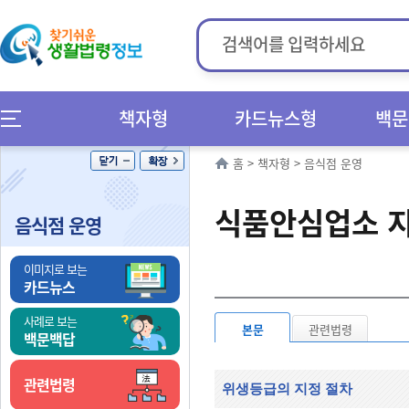
책자형
카드뉴스형
백문
홈
>
책자형
>
음식점 운영
식품안심업소 
음식점 운영
이미지로 보는
카드뉴스
사례로 보는
본문
관련법령
백문백답
관련법령
위생등급의 지정 절차