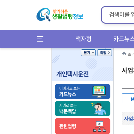
책자형
카드뉴
홈
사업
개인택시운전
이미지로 보는
카드뉴스
사례로 보는
백문백답
사업
관련법령