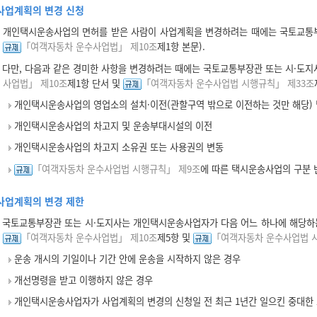
사업계획의 변경 신청
개인택시운송사업의 면허를 받은 사람이 사업계획을 변경하려는 때에는 국토교통부
「여객자동차 운수사업법」 제10조
제1항 본문).
다만, 다음과 같은 경미한 사항을 변경하려는 때에는 국토교통부장관 또는 시·도지
사업법」 제10조
제1항 단서 및
「여객자동차 운수사업법 시행규칙」 제33조
개인택시운송사업의 영업소의 설치·이전(관할구역 밖으로 이전하는 것만 해당) 
개인택시운송사업의 차고지 및 운송부대시설의 이전
개인택시운송사업의 차고지 소유권 또는 사용권의 변동
「여객자동차 운수사업법 시행규칙」 제9조
에 따른 택시운송사업의 구분 
사업계획의 변경 제한
국토교통부장관 또는 시·도지사는 개인택시운송사업자가 다음 어느 하나에 해당하는
「여객자동차 운수사업법」 제10조
제5항 및
「여객자동차 운수사업법 
운송 개시의 기일이나 기간 안에 운송을 시작하지 않은 경우
개선명령을 받고 이행하지 않은 경우
개인택시운송사업자가 사업계획의 변경의 신청일 전 최근 1년간 일으킨 중대한 