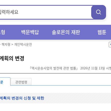
스형
백문백답
솔로몬의 재판
웹툰
>
책자형
>
개인택시운전
계획의 변경
「택시운송사업의 발전에 관한 법률」 2026년 11월 13일 시
본문
관련법령
계획의 변경의 신청 및 제한