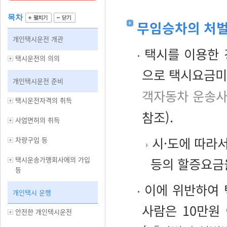
목차
무임승차의 처
개인택시운전 개관
택시를 이용한 
택시운전의 의의
으로 택시요금미
개인택시운전 준비
객자동차 운송사
택시운전자격의 취득
참조).
사업면허의 취득
시·도에 따라서
차량구입 등
택시운송가맹회사에의 가입
등의 할증요금
등
이에 위반하여 
개인택시 운행
사람은 10만원
안전한 개인택시운전