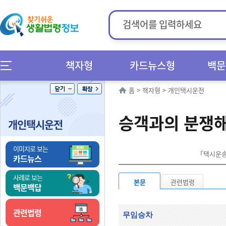
책자형
카드뉴스형
백문
홈
>
책자형
>
개인택시운전
승객과의 분쟁
개인택시운전
이미지로 보는
「택시운송사
카드뉴스
사례로 보는
본문
관련법령
백문백답
관련법령
무임승차