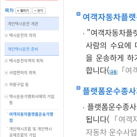
목차
여객자동차플랫
개인택시운전 개관
"여객자동차플랫
택시운전의 의의
사람의 수요에
개인택시운전 준비
을 운송하게 하
택시운전자격의 취득
합니다(
「여객
사업면허의 취득
차량구입 등
플랫폼운수종사
택시운송가맹회사에의 가입
등
플랫폼운수종사자
여객자동차플랫폼운송가맹
됩니다(
「여객자
점
개인택시조합 및 개인택시
자동차 운수사업
공제조합의 가입