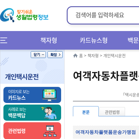
책자형
카드뉴스형
백문
홈
>
책자형
>
개인택시운전
여객자동차플랫
개인택시운전
이미지로 보는
「택시운송사
카드뉴스
사례로 보는
본문
관련법령
백문백답
관련법령
여객자동차플랫폼운송가맹점