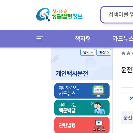
책자형
카드뉴
홈
운전
개인택시운전
이미지로 보는
카드뉴스
사례로 보는
백문백답
운전
관련법령