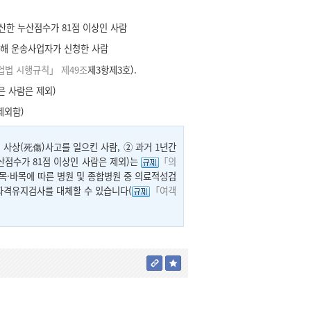
산한 누산점수가 81점 이상인 사람
위해 운송사업자가 신청한 사람
법 시행규칙」 제49조
제3항제3호).
은 사람은 제외)
제외함)
사상(死傷)사고를 일으킨 사람, ② 과거 1년간
산점수가 81점 이상인 사람은 제외)는
「의
목·바목에 따른 병원 및 종합병원 중 의료적성검
 자격유지검사를 대체할 수 있습니다(
「여객