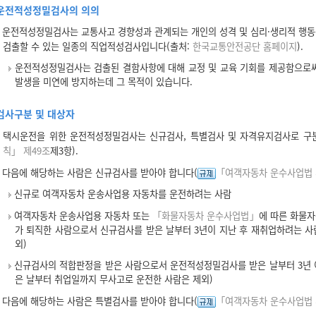
운전적성정밀검사의 의의
운전적성정밀검사는 교통사고 경향성과 관계되는 개인의 성격 및 심리·생리적 행
검출할 수 있는 일종의 직업적성검사입니다(출처:
한국교통안전공단 홈페이지
).
운전적성정밀검사는 검출된 결함사항에 대해 교정 및 교육 기회를 제공함으로
발생을 미연에 방지하는데 그 목적이 있습니다.
검사구분 및 대상자
택시운전을 위한 운전적성정밀검사는 신규검사, 특별검사 및 자격유지검사로 구
칙」 제49조
제3항).
다음에 해당하는 사람은 신규검사를 받아야 합니다(
「여객자동차 운수사업법 
신규로 여객자동차 운송사업용 자동차를 운전하려는 사람
여객자동차 운송사업용 자동차 또는
「화물자동차 운수사업법」
에 따른 화물
가 퇴직한 사람으로서 신규검사를 받은 날부터 3년이 지난 후 재취업하려는 사
외)
신규검사의 적합판정을 받은 사람으로서 운전적성정밀검사를 받은 날부터 3년 이
은 날부터 취업일까지 무사고로 운전한 사람은 제외)
다음에 해당하는 사람은 특별검사를 받아야 합니다(
「여객자동차 운수사업법 