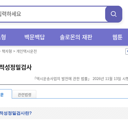
스형
백문백답
솔로몬의 재판
웹툰
>
책자형
>
개인택시운전
적성정밀검사
「택시운송사업의 발전에 관한 법률」 2026년 11월 13일 시
본문
관련법령
적성정밀검사란?