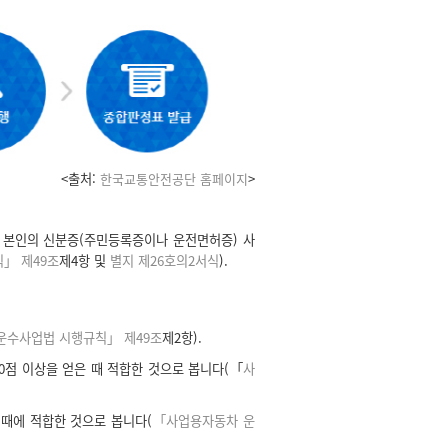
<출처:
한국교통안전공단 홈페이지
>
와 본인의 신분증(주민등록증이나 운전면허증) 사
」 제49조
제4항 및
별지 제26호의2서식
).
운수사업법 시행규칙」 제49조
제2항).
점 이상을 얻은 때 적합한 것으로 봅니다(「
사
때에 적합한 것으로 봅니다(
「사업용자동차 운