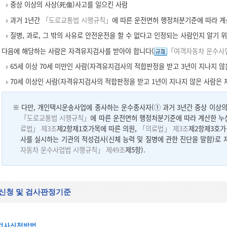
중상 이상의 사상(死傷)사고를 일으킨 사람
과거 1년간
「도로교통법 시행규칙」
에 따른 운전면허 행정처분기준에 따라 계
질병, 과로, 그 밖의 사유로 안전운전을 할 수 없다고 인정되는 사람인지 알기 
다음에 해당하는 사람은 자격유지검사를 받아야 합니다(
「여객자동차 운수사업
65세 이상 70세 미만인 사람(자격유지검사의 적합판정을 받고 3년이 지나지 않
70세 이상인 사람(자격유지검사의 적합판정을 받고 1년이 지나지 않은 사람은 
※ 다만, 개인택시운송사업에 종사하는 운수종사자(① 과거 3년간 중상 이상의 
「도로교통법 시행규칙」
에 따른 운전면허 행정처분기준에 따라 계산한 누
료법」 제3조
제2항제1호가목에 따른 의원,
「의료법」 제3조
제2항제3호가
사를 실시하는 기관의 적성검사(신체 능력 및 질병에 관한 진단을 말함)로
자동차 운수사업법 시행규칙」 제49조
제5항).
신청 및 검사판정기준
검사신청방법