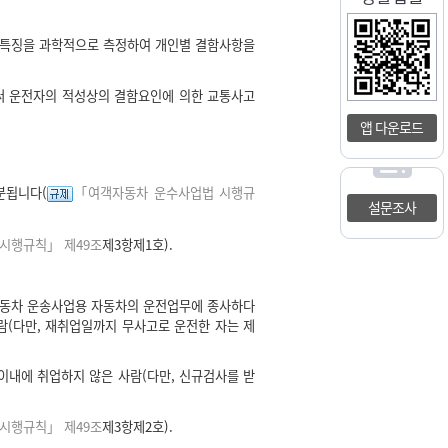
동특징을 과학적으로 측정하여 개인별 결함사항을
써 운전자의 적성상의 결함요인에 의한 교통사고
앱 다운로드
분됩니다(
「여객자동차 운수사업법 시행규
설문조사
시행규칙」 제49조
제3항제1호).
자동차 운송사업용 자동차의 운전업무에 종사하다
람(다만, 재취업일까지 무사고로 운전한 자는 제
내에 취업하지 않은 사람(다만, 신규검사를 받
시행규칙」 제49조
제3항제2호).