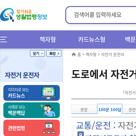
책자형
카드뉴스형
백문
홈
>
책자형
>
자전거 운전자
도로에서 자전
자전거 운전자
이미지로 보는
「자전거 
카드뉴스
사례로 보는
본문
100문 100답
관련
백문백답
교통/운전 :
자전
관련법령