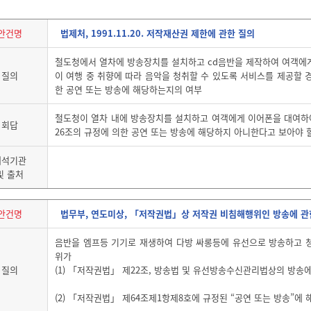
안건명
법제처, 1991.11.20. 저작재산권 제한에 관한 질의
철도청에서 열차에 방송장치를 설치하고 cd음반을 제작하여 여객에
질의
이 여행 중 취향에 따라 음악을 청취할 수 있도록 서비스를 제공할 
한 공연 또는 방송에 해당하는지의 여부
철도청이 열차 내에 방송장치를 설치하고 여객에게 이어폰을 대여
회답
26조의 규정에 의한 공연 또는 방송에 해당하지 아니한다고 보아야 
해석기관
및 출처
안건명
법무부, 연도미상, 「저작권법」상 저작권 비침해행위인 방송에 관
음반을 엠프등 기기로 재생하여 다방 싸롱등에 유선으로 방송하고
위가
질의
(1) 「저작권법」 제22조, 방송법 및 유선방송수신관리법상의 방송
(2) 「저작권법」 제64조제1항제8호에 규정된 “공연 또는 방송”에