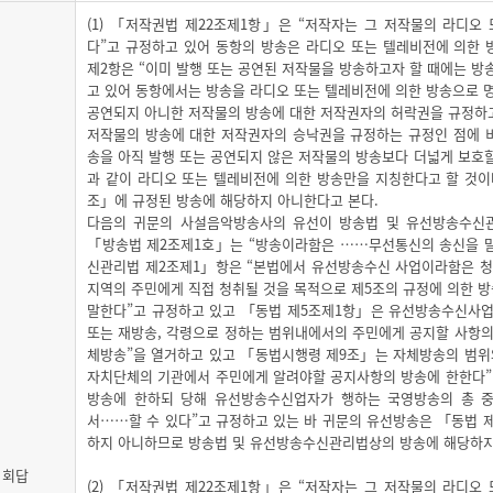
(1) 「저작권법 제22조제1항」은 “저작자는 그 저작물의 라디오
다”고 규정하고 있어 동항의 방송은 라디오 또는 텔레비전에 의한
제2항은 “이미 발행 또는 공연된 저작물을 방송하고자 할 때에는 방
고 있어 동항에서는 방송을 라디오 또는 텔레비전에 의한 방송으로 
공연되지 아니한 저작물의 방송에 대한 저작권자의 허락권을 규정하고
저작물의 방송에 대한 저작권자의 승낙권을 규정하는 규정인 점에 비
송을 아직 발행 또는 공연되지 않은 저작물의 방송보다 더넓게 보호할
과 같이 라디오 또는 텔레비전에 의한 방송만을 지칭한다고 할 것이
조」에 규정된 방송에 해당하지 아니한다고 본다.
다음의 귀문의 사설음악방송사의 유선이 방송법 및 유선방송수신
「방송법 제2조제1호」는 “방송이라함은 ……무선통신의 송신을 
신관리법 제2조제1」항은 “본법에서 유선방송수신 사업이라함은 
지역의 주민에게 직접 청취될 것을 목적으로 제5조의 규정에 의한 
말한다”고 규정하고 있고 「동법 제5조제1항」은 유선방송수신사업
또는 재방송, 각령으로 정하는 범위내에서의 주민에게 공지할 사항의
체방송”을 열거하고 있고 「동법시행령 제9조」는 자체방송의 범위
자치단체의 기관에서 주민에게 알려야할 공지사항의 방송에 한한다”
방송에 한하되 당해 유선방송수신업자가 행하는 국영방송의 총 중
서……할 수 있다”고 규정하고 있는 바 귀문의 유선방송은 「동법 
하지 아니하므로 방송법 및 유선방송수신관리법상의 방송에 해당하지
회답
(2) 「저작권법 제22조제1항」은 “저작자는 그 저작물의 라디오