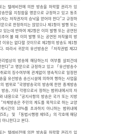
 또는 텔레비전에 의한 방송을 허락할 권리가 있
 방송만을 지칭함을 명문으로 규정하고 있고 동조
송자는 저작권자의 승낙을 얻어야 한다”고 규정하
명문으로 한정하지는 않았으나 제1항이 발행 또는
 있는데 반하여 제2항은 이미 발행 또는 공연된
추어 볼 때 이미 발행 또는 공연된 저작물의 방
 이유는 없다할 것이므로 제2항의 방송도 제1항
다. 따라서 귀문의 유선방송은 「저작권법 제22
관리법상의 방송에 해당하는지 여부를 살피건데
말한다”고 명문으로 규정하고 있고 「유선방송수
청취료의 징수여부에 관계없이 영속적으로 일정한
방송을 유선방송 송신시설에 의하여 행하는 사업을
의 범위로 “국영방송국의 방송에 한한 중계방송
 방송, 기타 각령으로서 정하는 범위내에서의 자
와 내용으로 “공지사항의 방송은 국가 또는 지방
 “자체방송은 주민의 계도를 목적으로 하는 교양
계시간의 10%를 초과하지 아니하는 범위내에
제5조」 및 「동법시행령 제9조」의 각호에 해당
 아니한다고 본다.
 또는 텔레비전에 의한 방송을 허락할 권리가 있