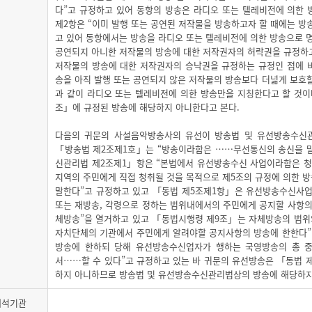
다”고 규정하고 있어 동항의 방송은 라디오 또는 텔레비전에 의한
제2항은 “이미 발행 또는 공연된 저작물을 방송하고자 할 때에는 방
고 있어 동항에서는 방송을 라디오 또는 텔레비전에 의한 방송으로 
공연되지 아니한 저작물의 방송에 대한 저작권자의 허락권을 규정하고
저작물의 방송에 대한 저작권자의 승낙권을 규정하는 규정인 점에 비
송을 아직 발행 또는 공연되지 않은 저작물의 방송보다 더넓게 보호할
과 같이 라디오 또는 텔레비전에 의한 방송만을 지칭한다고 할 것이
조」에 규정된 방송에 해당하지 아니한다고 본다.
다음의 귀문의 사설음악방송사의 유선이 방송법 및 유선방송수신
「방송법 제2조제1호」는 “방송이라함은 ……무선통신의 송신을 
신관리법 제2조제1」항은 “본법에서 유선방송수신 사업이라함은 
지역의 주민에게 직접 청취될 것을 목적으로 제5조의 규정에 의한 
말한다”고 규정하고 있고 「동법 제5조제1항」은 유선방송수신사업
또는 재방송, 각령으로 정하는 범위내에서의 주민에게 공지할 사항의
체방송”을 열거하고 있고 「동법시행령 제9조」는 자체방송의 범위
자치단체의 기관에서 주민에게 알려야할 공지사항의 방송에 한한다”
방송에 한하되 당해 유선방송수신업자가 행하는 국영방송의 총 중
서……할 수 있다”고 규정하고 있는 바 귀문의 유선방송은 「동법 
하지 아니하므로 방송법 및 유선방송수신관리법상의 방송에 해당하지
해석기관