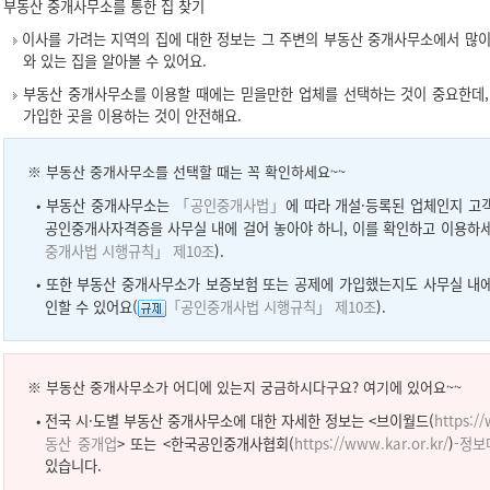
부동산 중개사무소를 통한 집 찾기
이사를 가려는 지역의 집에 대한 정보는 그 주변의 부동산 중개사무소에서 많이
와 있는 집을 알아볼 수 있어요.
부동산 중개사무소를 이용할 때에는 믿을만한 업체를 선택하는 것이 중요한데,
가입한 곳을 이용하는 것이 안전해요.
※ 부동산 중개사무소를 선택할 때는 꼭 확인하세요~~
•
부동산 중개사무소는
「공인중개사법」
에 따라 개설·등록된 업체인지 
공인중개사자격증을 사무실 내에 걸어 놓아야 하니, 이를 확인하고 이용하세
중개사법 시행규칙」 제10조
).
•
또한 부동산 중개사무소가 보증보험 또는 공제에 가입했는지도 사무실 내에
인할 수 있어요(
「공인중개사법 시행규칙」 제10조
).
※ 부동산 중개사무소가 어디에 있는지 궁금하시다구요? 여기에 있어요~~
•
전국 시·도별 부동산 중개사무소에 대한 자세한 정보는 <브이월드(
https:/
동산 중개업
> 또는 <한국공인중개사협회(
https://www.kar.or.kr/
)
-정보
있습니다.