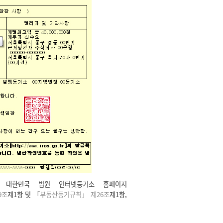
 대한민국 법원 인터넷등기소 홈페이지
9조
제1항 및
「부동산등기규칙」 제26조
제1항,