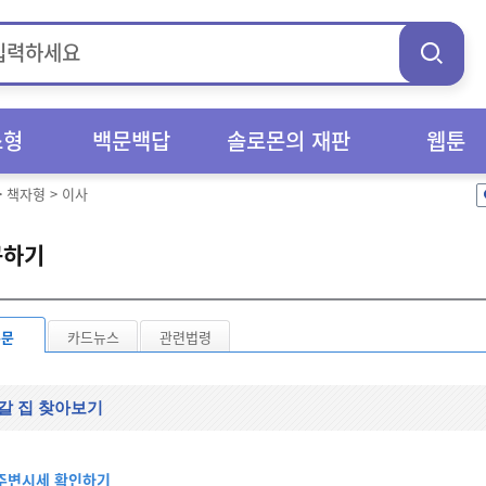
스형
백문백답
솔로몬의 재판
웹툰
>
책자형
>
이사
구하기
본문
카드뉴스
관련법령
갈 집 찾아보기
주변시세 확인하기