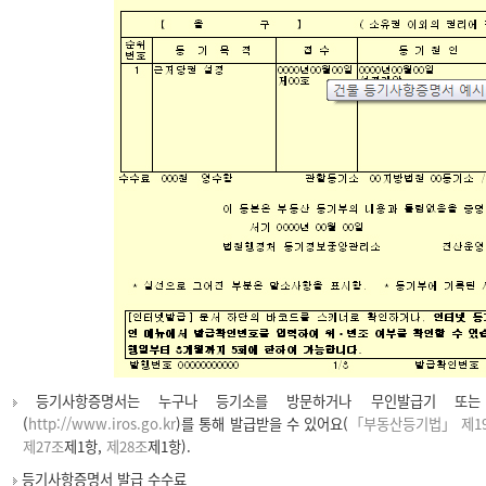
등기사항증명서는 누구나 등기소를 방문하거나 무인발급기 또는
(
http://www.iros.go.kr
)를 통해 발급받을 수 있어요(
「부동산등기법」 제1
제27조
제1항,
제28조
제1항).
등기사항증명서 발급 수수료