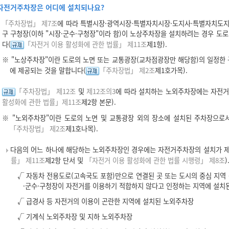
자전거주차장은 어디에 설치되나요?
「주차장법」 제7조
에 따라 특별시장·광역시장·특별자치시장·도지사·특별자치도지사(
구 구청장(이하 "시장·군수·구청장"이라 함)이 노상주차장을 설치하려는 경우 도로
다(
「자전거 이용 활성화에 관한 법률」 제11조
제1항).
※ "노상주차장"이란 도로의 노면 또는 교통광장(교차점광장만 해당함)의 일정한
에 제공되는 것을 말합니다(
「주차장법」 제2조
제1호가목).
「주차장법」 제12조
및
제12조의3
에 따라 설치하는 노외주차장에는 자전거
활성화에 관한 법률」제11조
제2항 본문).
※ "노외주차장"이란 도로의 노면 및 교통광장 외의 장소에 설치된 주차장으로
「주차장법」 제2조
제1호나목).
다음의 어느 하나에 해당하는 노외주차장인 경우에는 자전거주차장의 설치가 
률」 제11조
제2항 단서 및
「자전거 이용 활성화에 관한 법률 시행령」 제8조
)
√ 자동차 전용도로(고속국도 포함)만으로 연결된 곳 또는 도시의 중심 지
·군수·구청장이 자전거를 이용하기 적합하지 않다고 인정하는 지역에 설치
√ 급경사 등 자전거의 이용이 곤란한 지역에 설치된 노외주차장
√ 기계식 노외주차장 및 지하 노외주차장