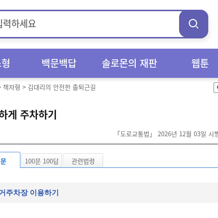
스형
백문백답
솔로몬의 재판
웹툰
>
책자형
>
김대리의 안전한 출퇴근길
하게 주차하기
「도로교통법」 2026년 12월 03일 
본문
100문 100답
관련법령
거주차장 이용하기