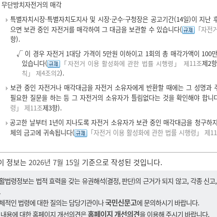
무단방치자전거의 매각
특별자치시장·특별자치도지사 및 시장·군수·구청장은 공고기간(14일)이 지난 
으면 보관 중인 자전거를 매각하여 그 대금을 보관할 수 있습니다(
「자전거
항).
√ 이 경우 자전거 1대당 가격이 5만원 이하이고 1회의 총 매각가액이 10
있습니다(
「자전거 이용 활성화에 관한 법률 시행령」 제11조
제2
칙」 제4조의2
).
보관 중인 자전거나 매각대금을 자전거 소유자에게 반환할 때에는 그 성명과 주
필요한 질문을 하는 등 그 자전거의 소유자가 틀림없다는 것을 확인해야 합니
령」 제11조
제3항).
공고한 날부터 1년이 지나도록 자전거 소유자가 보관 중인 매각대금을 청구하지
체의 금고에 귀속됩니다(
「자전거 이용 활성화에 관한 법률 시행령」 제1
이 정보는
2026년 7월 15일
기준으로 작성된 것입니다.
활법령정보는 법적 효력을 갖는 유권해석(결정, 판단)의 근거가 되지 않고, 각종 신고
.
국민신문고
체적인 법령에 대한 질의는 담당기관이나
에 문의하시기 바랍니다.
홈페이지 개선의견
 내용에 대한 홈페이지 개선의견은
을 이용해 주시기 바랍니다.