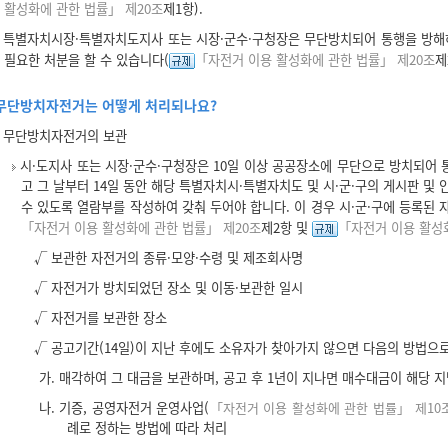
활성화에 관한 법률」 제20조
제1항).
특별자치시장·특별자치도지사 또는 시장·군수·구청장은 무단방치되어 통행을 방해하
필요한 처분을 할 수 있습니다(
「자전거 이용 활성화에 관한 법률」 제20조
제
무단방치자전거는 어떻게 처리되나요?
무단방치자전거의 보관
시·도지사 또는 시장·군수·구청장은 10일 이상 공공장소에 무단으로 방치되어
고 그 날부터 14일 동안 해당 특별자치시·특별자치도 및 시·군·구의 게시판 및
수 있도록 열람부를 작성하여 갖춰 두어야 합니다. 이 경우 시·군·구에 등록된
「자전거 이용 활성화에 관한 법률」 제20조
제2항 및
「자전거 이용 활성화
√ 보관한 자전거의 종류·모양·수령 및 제조회사명
√ 자전거가 방치되었던 장소 및 이동·보관한 일시
√ 자전거를 보관한 장소
√ 공고기간(14일)이 지난 후에도 소유자가 찾아가지 않으면 다음의 방법으
가. 매각하여 그 대금을 보관하며, 공고 후 1년이 지나면 매수대금이 해당
나. 기증, 공영자전거 운영사업(
「자전거 이용 활성화에 관한 법률」 제10
례로 정하는 방법에 따라 처리