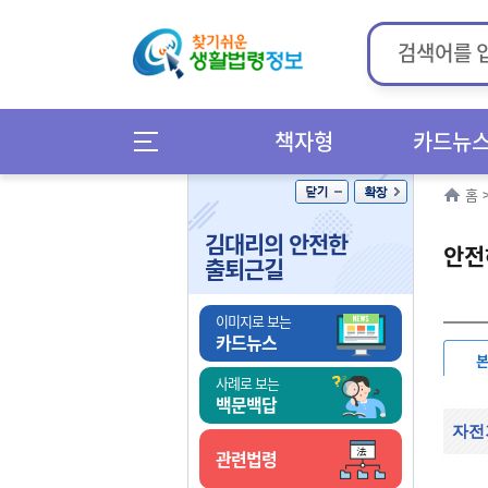
책자형
카드뉴
홈
김대리의 안전한
안전
출퇴근길
이미지로 보는
카드뉴스
사례로 보는
백문백답
자전
관련법령