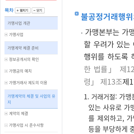
목차
불공정거래행위
가맹사업 개관
가맹본부는 가맹
가맹사업
할 우려가 있는
가맹계약 체결 준비
행위를 하도록 
정보공개서의 확인
한 법률」 제1
가맹금의 예치
령」 제13조
제1
가맹거래사 제도의 이용
1. 거래거절:
가맹
가맹계약의 체결 및 사업의 유
지
있는 사유로 가
계약의 체결
를 제외하고, 
가맹사업 시 준수사항
등을 부당하게 