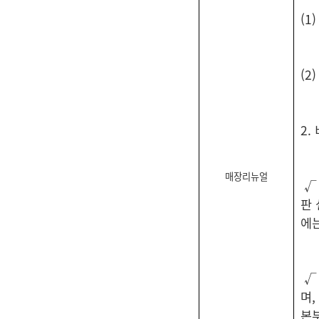
(1
(2
2.
매장리뉴얼
√
판
에는
√
며,
본부