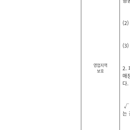
형
(2
(3
영업지역
2
보호
매장
다.
√
는