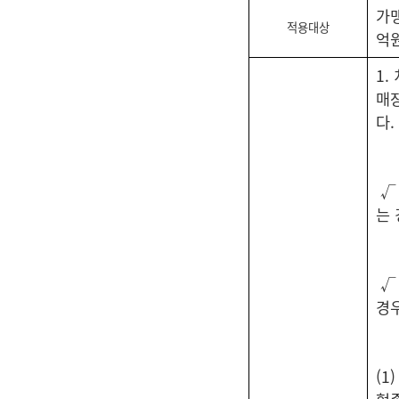
가
적용대상
억
1
매장
다.
√
는
√
경
(1