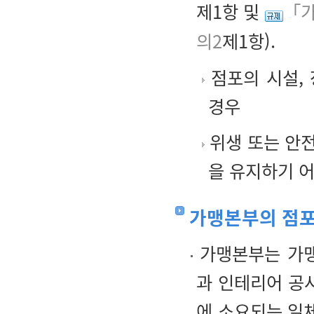
제1항 및
「가
의2
제1항).
점포의 시설,
경우
위생 또는 안
을 유지하기 
가맹본부의 점포
가맹본부는 가맹
과 인테리어 공
에 소요되는 일체