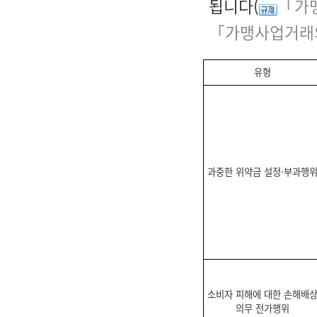
됩니다(
「가
「가맹사업거래의
유형
과중한 위약금 설정·부과행
소비자 피해에 대한 손해배
의무 전가행위