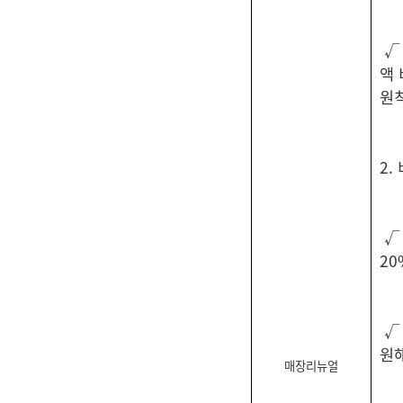
√
액 
원
2.
√
20
√
원
매장리뉴얼