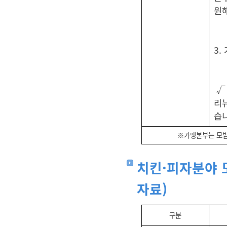
원
3.
√
리
습
※가맹본부는 모범
치킨·피자분야 모
자료)
구분