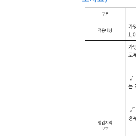
구분
가
적용대상
1,
가
로부
√
는
√
경
영업지역
보호