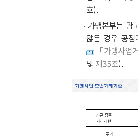
호).
가맹본부는 광고
않은 경우 공정
「가맹사업거
및
제35조
).
가맹사업 모범거래기준
신규 점포
거리제한
주기