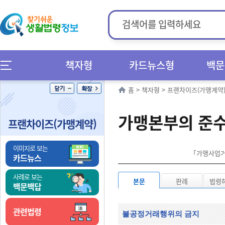
책자형
카드뉴스형
백문
홈
>
책자형
>
프랜차이즈(가맹계약
가맹본부의 준
프랜차이즈(가맹계약)
이미지로 보는
「가맹사업거래
카드뉴스
사례로 보는
본문
판례
법령
백문백답
관련법령
불공정거래행위의 금지