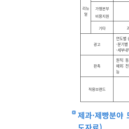
리뉴
가맹본부
얼
비용지원
기타
연도별 
광고
-분기별
-세부내
원칙: 
판촉
예외: 
능
적용브랜드
제과·제빵분야 모
도자료)