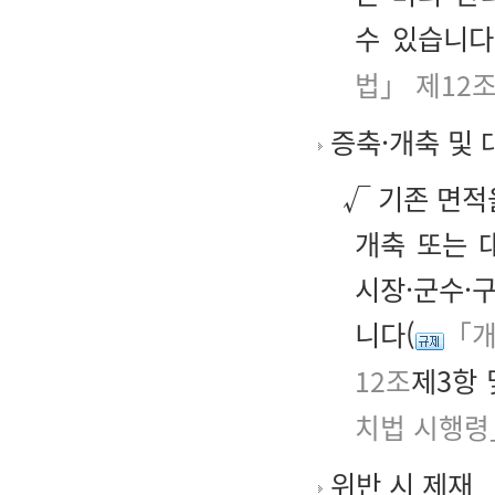
수 있습니다
법」 제12
증축·개축 및 
√ 기존 면적
개축 또는 
시장·군수·
니다(
「개
12조
제3항
치법 시행령
위반 시 제재