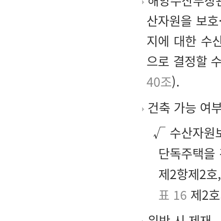
해양수산부장관
산자원을 보호
지에 대한 수
으로 결정할 수
40조
).
건축 가능 여
√ 수산자원
단독주택을 
제2항제2호
표 16
제2호
위반 시 제재