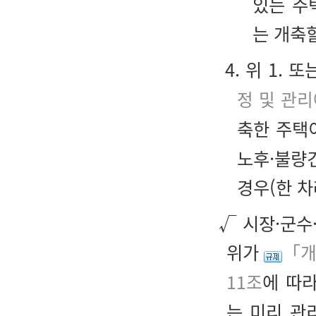
있는 주
는 개축
4. 위 1. 
정 및 관
축한 주택
노후·불량
경우(한 차
√ 시장·군수
위가
「개
11조
에 따
는 미리 관