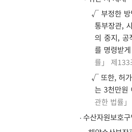
√ 부정한 방
통부장관, 
의 중지, 
를 명령받게
률」 제133
√ 또한, 허
는 3천만원
관한 법률」
수산자원보호구역