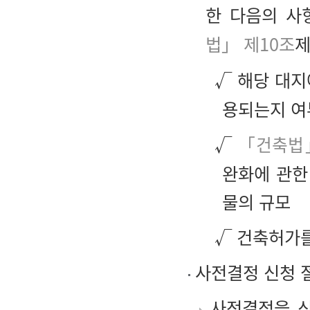
한 다음의 사
법」 제10조
제
√ 해당 대
용되는지 여
√
「건축법
완화에 관한
물의 규모
√ 건축허가를
사전결정 신청 
사전결정을 신