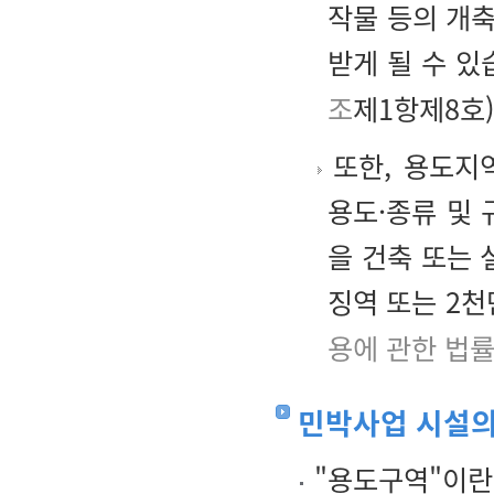
작물 등의 개축
받게 될 수 있
조
제1항제8호)
또한, 용도지
용도·종류 및
을 건축 또는
징역 또는 2
용에 관한 법률
민박사업 시설의
"용도구역"이란