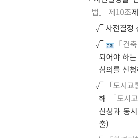
법」 제10조
제
√ 사전결정 
√
「건축
되어야 하는
심의를 신청
√
「도시교
해
「도시교
신청과 동시
출)