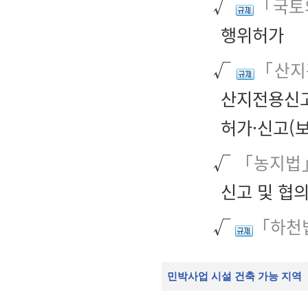
√
「국토의
행위허가
√
「산지
산지전용신
허가·신고(
√
「농지법」
신고 및 협
√
「하천법
민박사업 시설 건축 가능 지역