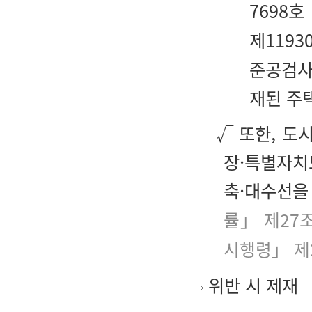
7698호
제1193
준공검사
재된 주
√ 또한, 
장·특별자치
축·대수선을
률」 제27
시행령」 제
위반 시 제재