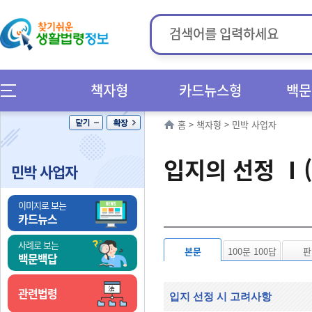
책자형
카드뉴스형
백문
홈
>
책자형
>
민박 사업자
입지의 선정 Ⅰ
민박 사업자
이미지로 보는
카드뉴스
사례로 보는
본문
100문 100답
판
백문백답
관련법령
입지 선정 시 고려사항