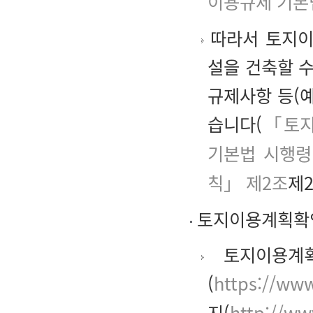
이용규제 기본
따라서 토지이
설을 건축할 수
규제사항 등(예
습니다(
「토지
기본법 시행령
칙」 제2조
제2
토지이용계획확
토지이용계획
(
https://www
지(
http://ww