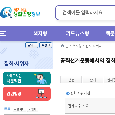
책자형
카드뉴스형
백문
홈
>
책자형
>
집회·시위자
공직선거운동에서의 집회
집회·시위자
사례로 보는
본문
판례
헌재
백문백답
관련법령
집회·시위 개관
집회·시위 개요
목차