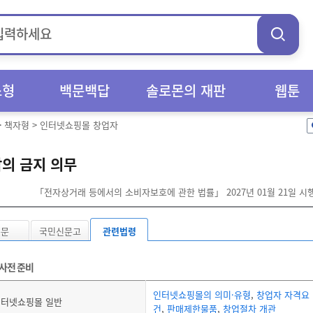
스형
백문백답
솔로몬의 재판
웹툰
>
책자형
>
인터넷쇼핑몰 창업자
밖의 금지 의무
「전자상거래 등에서의 소비자보호에 관한 법률」 2027년 01월 21일 시
본문
국민신문고
관련법령
사전 준비
인터넷쇼핑몰의 의미·유형
,
창업자 자격요
인터넷쇼핑몰 일반
건
,
판매제한물품
,
창업절차 개관