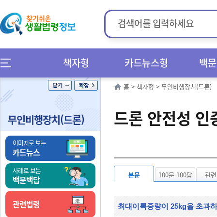
책자형
카드뉴스형
백문
홈
>
책자형
>
무인비행장치(드론)
드론 안전성 인
무인비행장치(드론)
이미지로 보는
카드뉴스
사례로 보는
본문
100문 100답
관련
백문백답
관련법령
최대이륙중량이 25kg을 초과