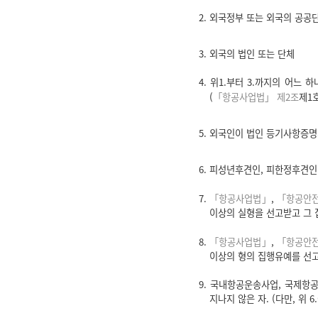
2. 외국정부 또는 외국의 공공
3. 외국의 법인 또는 단체
4. 위1.부터 3.까지의 어느
(
「항공사업법」 제2조
제1
5. 외국인이 법인 등기사항증
6. 피성년후견인, 피한정후견인
7.
「항공사업법」
,
「항공안
이상의 실형을 선고받고 그 
8.
「항공사업법」
,
「항공안
이상의 형의 집행유예를 선고
9. 국내항공운송사업, 국제항
지나지 않은 자. (다만, 위