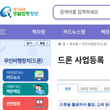
책자형
카드뉴스형
백문
홈
>
책자형
>
무인비행장치(드론)
드론 사업등록
무인비행장치(드론)
이미지로 보는
카드뉴스
사례로 보는
본문
100문 100답
관련
백문백답
관련법령
드론을 활용하여 촬영, 교육 